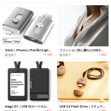
iStick｜iPhoneとiPad用のLightningを備えたUSBフラッシュドライブ
ファッション性に優れたUSBネックレス
+1199
+342
販売終了
販売終了
elago iD1｜USB IDカードホルダー
USB 2.0 Flash Drive｜ナチュラルテイストのウッドシェルUSBドライブ
+471
+499