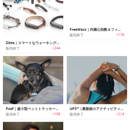
FreeWavz｜内蔵心拍数＆フィットネスモニタリング スマートイヤホン フリーウェイブズ
+178
販売終了
Zikto｜スマートなウォーキング矯正リストバンド
+244
販売終了
Poof｜超小型ペットトラッカー「プーフ」
UP3™ |最新鋭のアクティビティトラッカー（活動量計）
+198
+214
販売終了
販売終了