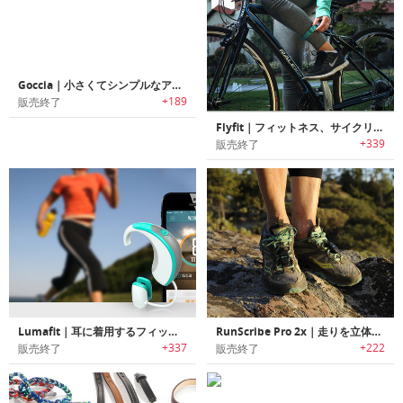
Goccia｜小さくてシンプルなアクティビティトラッカー
+189
販売終了
Flyfit｜フィットネス、サイクリング＆スイミングのための足首トラッカー
+339
販売終了
Lumafit｜耳に着用するフィットネストラッカー
RunScribe Pro 2x｜走りを立体的に解析するアスリート向けウェアラブル
+337
+222
販売終了
販売終了