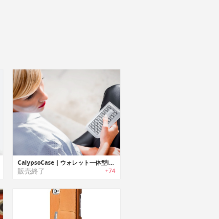
CalypsoCase｜ウォレット一体型iPhone 6/6S用「カリプソケース」
販売終了
+74