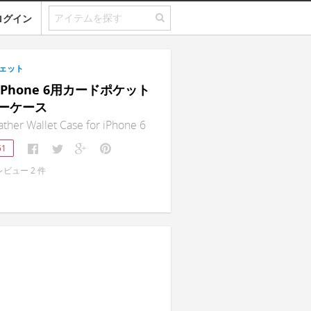
ログイン
ェット
｜iPhone 6用カードポケット
ーケース
her Wallet Case for iPhone 6
51
レビュー
2
件