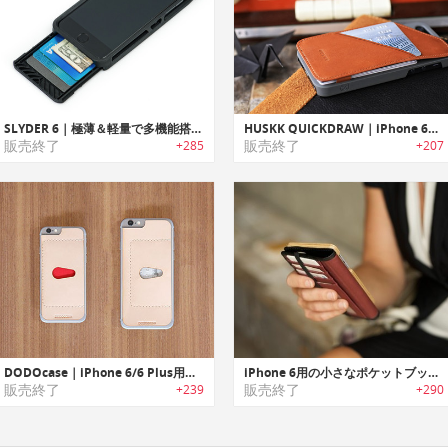
SLYDER 6｜極薄＆軽量で多機能搭載のiPhone 6用ケース「スライダーシックス」
HUSKK QUICKDRAW｜iPhone 6用ウォレットケース「クイックドロー」
販売終了
販売終了
+285
+207
DODOcase｜iPhone 6/6 Plus用革製背面財布
iPhone 6用の小さなポケットブックケース
販売終了
販売終了
+239
+290