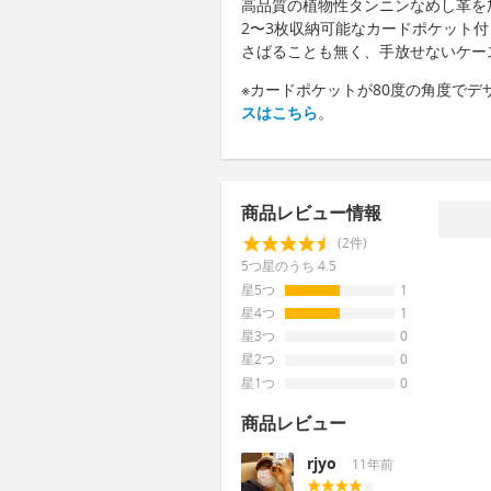
高品質の植物性タンニンなめし革を加
2〜3枚収納可能なカードポケット
さばることも無く、手放せないケー
※カードポケットが80度の角度でデ
スはこちら
。
商品レビュー情報
(2件)
5つ星のうち 4.5
星5つ
1
星4つ
1
星3つ
0
星2つ
0
星1つ
0
商品レビュー
rjyo
11年前