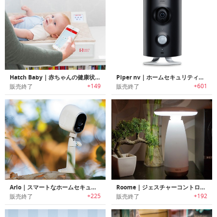
Hatch Baby｜赤ちゃんの健康状態を自動で記録するWiFi スケール内蔵のおむつ替えパッド「ハッチベイビー」
Piper nv｜ホームセキュリティと自動化
+149
+601
販売終了
販売終了
Arlo｜スマートなホームセキュリティーカメラ
Roome｜ジェスチャーコントロール対応スマートライト「ルーム」
+225
+192
販売終了
販売終了