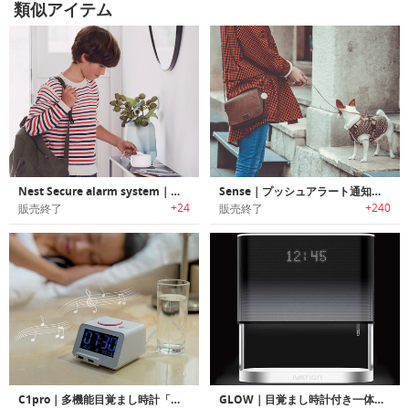
類似アイテム
Nest Secure alarm system｜窓・ドア開閉/入退出検知機能搭載セキュリティシステム「ネストセキュア」
Sense｜プッシュアラート通知機能搭載小型スマートセンサー「センス」
+24
+240
販売終了
販売終了
C1pro｜多機能目覚まし時計「シーワン・プロ」
GLOW｜目覚まし時計付き一体化型ベッドサイドライト「グロウ」