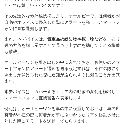
とっては嬉しいデバイスです！
その先進的な赤外線技術により、オールビーワンは何者かが
自宅やオフィスに侵入した際に
アラート
を発し、スマートフ
ォンに直接通知します。
また、本デバイスは、
貴重品の紛失物や探し物など
を、在り
処の方角を指し示すことで見つけ出すのを助けてくれる機能
も搭載。
オールビーワンを引き出しの中に入れておき、お使いのスマ
ートフォンにアラート通知を送る設定すれば、不在の際に引
き出しが開けられた際に通知が送られすぐに知ることが出来
ます。
本デバイスは、カバーするエリア内の動きの変化を検出し、
スマートフォンに直接警告を表示します。
例えば、オールビーワンを車の中に設置しておけば、車の所
有者が不在の際に何者かが車にぶつかったり車を移動させた
りした際にアラートを送信して知らせます。