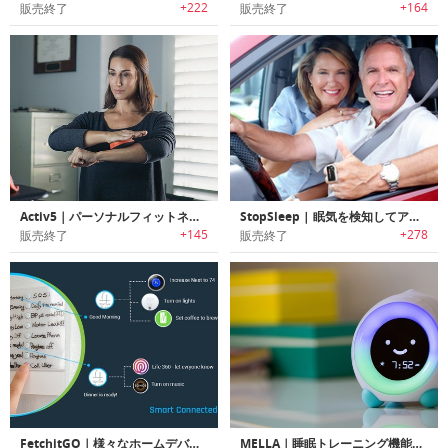
+222
+164
販売終了
販売終了
Activ5｜パーソナルフィットネスデバイス「アクティブ5」
StopSleep | 眠気を検知してアラート/バイブレーションでお知らせする居眠り運転防止デバイス「ストップスリープ」
+145
+278
販売終了
販売終了
FetchitGO｜様々なホームデバイスをコントロール可能なスマートボタンパネル「フェチットゴー」
MELLA｜睡眠トレーニング機能搭載キッズ用アラームクロック「メラ」