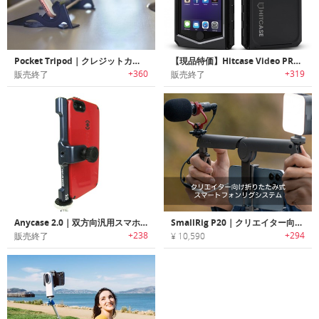
Pocket Tripod｜クレジットカードサイズのスマホ用三脚「ポケットトライポッド」
【現品特価】Hitcase Video PRO｜iPhone シリーズ用耐衝撃防水ケース「ヒットケースビデオプロ」
+360
+319
販売終了
販売終了
Anycase 2.0｜双方向汎用スマホ用三脚アダプター エニーケース 2.0
SmallRig P20｜クリエイター向け折りたたみ式スマートフォンリグシステム
+238
+294
販売終了
¥ 10,590