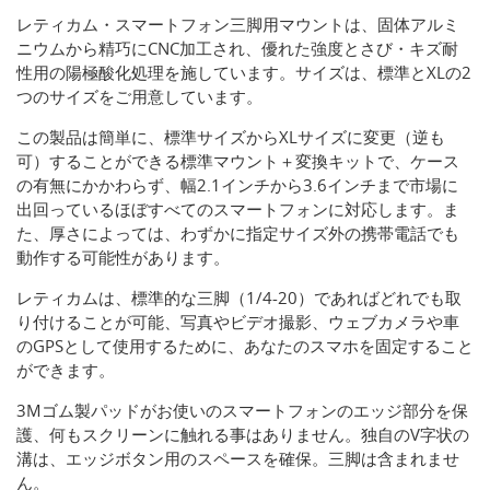
レティカム・スマートフォン三脚用マウントは、固体アルミ
ニウムから精巧にCNC加工され、優れた強度とさび・キズ耐
性用の陽極酸化処理を施しています。サイズは、標準とXLの2
つ​​のサイズをご用意しています。
この製品は簡単に、標準サイズからXLサイズに変更（逆も
可）することができる標準マウント＋変換キットで、ケース
の有無にかかわらず、幅2.1インチから3.6インチまで市場に
出回っているほぼすべてのスマートフォンに対応します。ま
た、厚さによっては、わずかに指定サイズ外の携帯電話でも
動作する可能性があります。
レティカムは、標準的な三脚（1/4-20）であればどれでも取
り付けることが可能、写真やビデオ撮影、ウェブカメラや車
のGPSとして使用するために、あなたのスマホを固定すること
ができます。
3Mゴム製パッドがお使いのスマートフォンのエッジ部分を保
護、何もスクリーンに触れる事はありません。独自のV字状の
溝は、エッジボタン用のスペースを確保。三脚は含まれませ
ん。