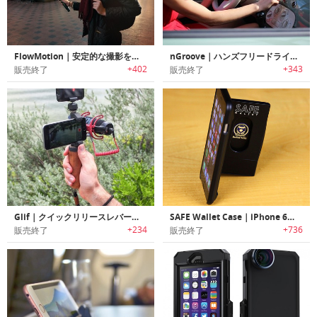
FlowMotion｜安定的な撮影を可能にするスマホ用スタビライザー「フローモーション」
nGroove｜ハンズフリードライブを可能にするモバイルデバイスマウント「エヌグルーブ」
+402
+343
販売終了
販売終了
Glif｜クイックリリースレバー搭載スマホ用三脚マウント「グリフ 」
SAFE Wallet Case｜iPhone 6用の万能セーフ・ウォレットケース
+234
+736
販売終了
販売終了