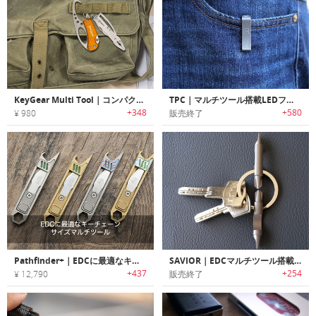
KeyGear Multi Tool｜コンパクトで多機能なキーギアマルチツールセット
TPC｜マルチツール搭載LEDフラッシュライト付きポケットクリップ「TPC」
+348
+580
¥ 980
販売終了
Pathfinder+｜EDCに最適なキーチェーンサイズマルチツール「パスファインダー」
SAVIOR｜EDCマルチツール搭載チタン製キーリング「セービアー」
+437
+254
¥ 12,790
販売終了