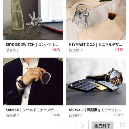
KEYDISK SWITCH｜コンパクトに鍵を持ち運べるキーオーガナイザー「キーディスクスイッチ」
KEYMAGTIC 2.0｜ミニマルデザインレザーキーリング「キーマグティック2.0」
+643
+340
販売終了
販売終了
ShieldX｜シールドモチーフデザインマルチツール機能搭載キーホルダー「シールドX」
Musvalk｜戦闘機をモチーフにデザインされた切れ味抜群の小型ナイフ「ムスバルク」
+636
+1365
販売終了
販売終了
販売終了