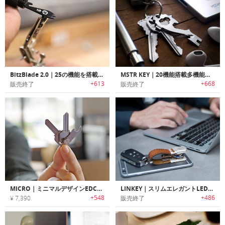
BitzBlade 2.0｜25の機能を搭載したEDCマルチツール「ビッツブレード2.0」
MSTR KEY｜20機能搭載多機能マルチキーツール「マスターキー」
+613
+668
販売終了
販売終了
MICRO｜ミニマルデザインEDCキーツール/オーガナイザー「マイクロ」
LINKEY｜スリムエレガントLEDフラッシュライト搭載キーオーガナイザー「リンキー」
+548
+486
¥ 7,390
販売終了