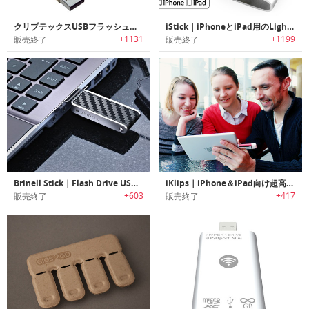
クリプテックスUSBフラッシュドライブ
iStick｜iPhoneとiPad用のLightningを備えたUSBフラッシュドライブ
+1131
+1199
販売終了
販売終了
Brinell Stick｜Flash Drive USB 3.0 32 GB
iKlips｜iPhone＆iPad向け超高速フラッシュドライブ
+603
+417
販売終了
販売終了