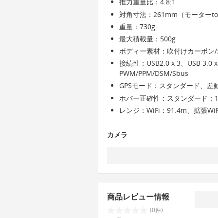
推力重量比：4.8:1
対角寸法：261mm（モーターt
重量：730g
最大積載量：500g
ボディー素材：吹付けカーボン
接続性：USB2.0 x 3、USB 3.0 
PWM/PPM/DSM/Sbus
GPSモード：スタンダード、差動
ホバー正確性：スタンダード：1.5
レンジ：WiFi：91.4m、拡張WiFi
カメラ
商品レビュー情報
(0件)