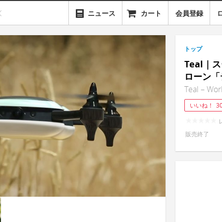
ニュース
カート
会員登録
トップ
Teal
ローン「
Teal – Wor
いいね！
3
販売終了