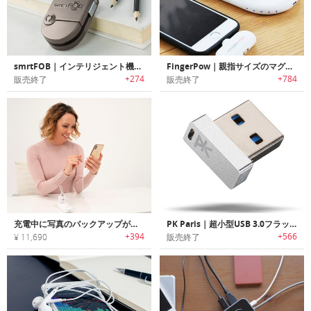
smrtFOB｜インテリジェント機能搭載モジュラースマートワイヤレスチャージャー 「スマートフォブ」
FingerPow｜親指サイズのマグネットチャージングシステム「フィンガーポウ」
+274
+784
販売終了
販売終了
充電中に写真のバックアップが行えるメディアアクセスソリューション「HyperCube（ハイパーキューブ）」
PK Paris｜超小型USB 3.0フラッシュドライブ
+394
+566
¥ 11,690
販売終了