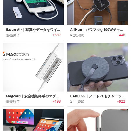
iLuun Air｜写真やデータをワイヤレスで保存可能なフラッシュドライブ「アイルーンエアー」
AllHub｜パワフルな100Wチャージが行えるUSB-Cドッキングステーション「オールハブ」
+587
+448
販売終了
¥ 20,490
Magcord｜安全機能搭載のマグネットアタッチ式高速充電ケーブル「マグコード」
CABLESS｜ノートPCもチャージ可能な15-in-1充電ケーブル「ケーブレス」
+193
+922
販売終了
¥ 11,090