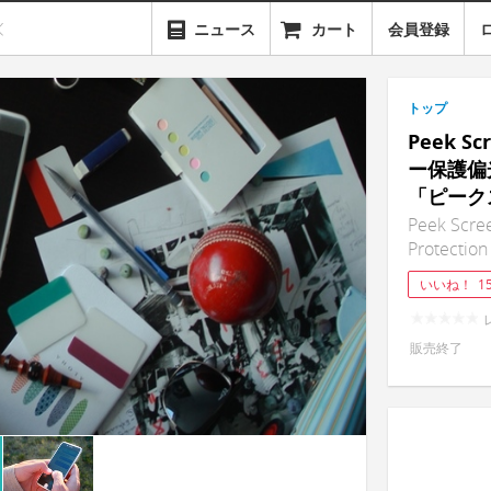
ニュース
カート
会員登録
トップ
Peek S
ー保護偏
「ピーク
Peek Scree
Protection
いいね！
1
販売終了