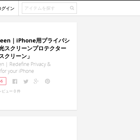
ログイン
creen｜iPhone用プライバシ
光スクリーンプロテクター
スクリーン」
n | Redefine Privacy &
 for your iPhone
56
レビュー
0
件