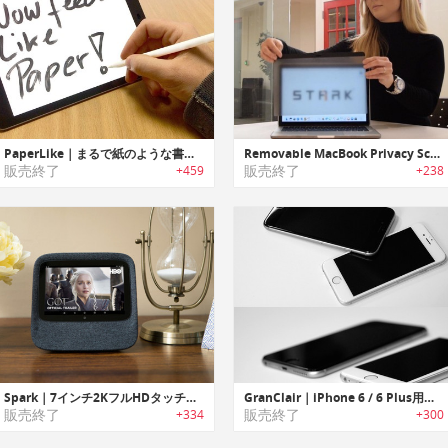
PaperLike｜まるで紙のような書き心地のiPad Pro用スクリーンプロテクター「ペーパーライク」
Removable MacBook Privacy Screen ｜取り外し可能なMacBookシリーズ用プライバシースクリーン
販売終了
販売終了
+459
+238
Spark｜7インチ2KフルHDタッチスクリーン搭載 Hi-Fi スマートスピーカー「スパーク」
GranClair｜iPhone 6 / 6 Plus用のスクリーンプロテクター「グランクレアー」
販売終了
販売終了
+334
+300