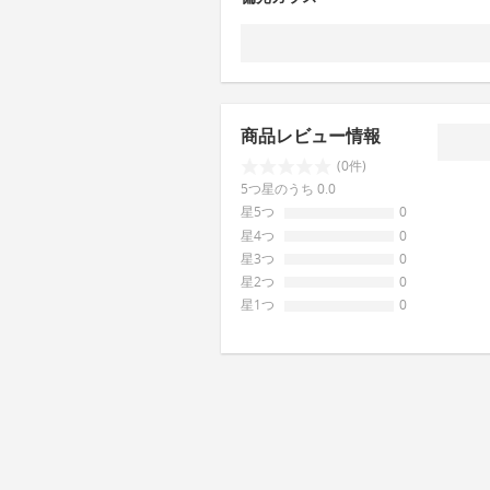
商品レビュー情報
(0件)
5つ星のうち 0.0
星5つ
0
星4つ
0
星3つ
0
星2つ
0
星1つ
0