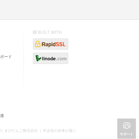
BUILT WITH
ボード
連
©| きびだんご株式会社 | 半歩先の未来が届く
サポート