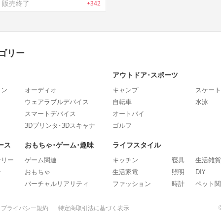
販売終了
+342
ゴリー
アウトドア･スポーツ
ォン
オーディオ
キャンプ
スケート
ウェアラブルデバイス
自転車
水泳
スマートデバイス
オートバイ
3Dプリンタ･3Dスキャナ
ゴルフ
ース
おもちゃ･ゲーム･趣味
ライフスタイル
ナリー
ゲーム関連
キッチン
寝具
生活雑貨
ー
おもちゃ
生活家電
照明
DIY
バーチャルリアリティ
ファッション
時計
ペット関
プライバシー規約
特定商取引法に基づく表示