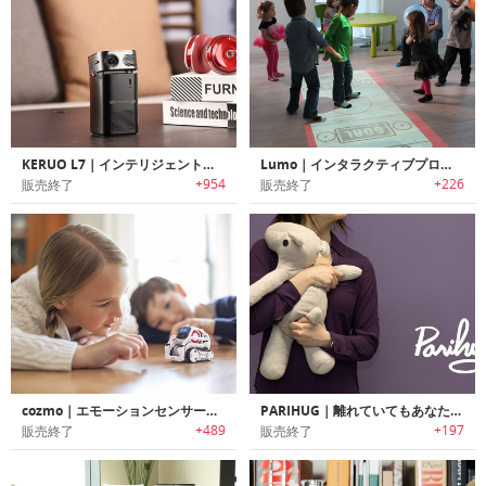
KERUO L7｜インテリジェントな機能を搭載したポータブルスマートポケットプロジェクター「ケルオーL7」
Lumo｜インタラクティブプロジェクター「ルモ」
+954
+226
販売終了
販売終了
cozmo｜エモーションセンサー内蔵ロボット「コズモ」
PARIHUG｜離れていてもあなたのハグを届けられるぬいぐるみ型コミュニケーションデバイス「パリハグ」
+489
+197
販売終了
販売終了