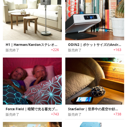
H1｜Harman/Kardonステレオ、Android OS搭載300インチホームプロジェクター「H1」
ODIN2｜ポケットサイズのAndroidスマートプロジェクター「オーディン2」
+226
+163
販売終了
販売終了
Force Field｜暗闇で光る蓄光ブランケット「フォースフィールド」
StarSailor｜世界中の星空や好きなコンテンツを天井に投射し睡眠解析も可能なベッドルームデバイス「スターセイラー」
+743
+738
販売終了
販売終了