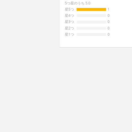
5つ星のうち 5.0
星5つ
1
星4つ
0
星3つ
0
星2つ
0
星1つ
0