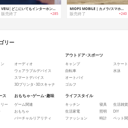
VEIU│どこにいてもインターホンからの映像と音声を確認可能なスマートドアベル「ビュー」
MIOPS MOBILE｜カメラ/スマホをコントロール可能なスマートリモートカメラコントローラー「マイオップスモバイル」
販売終了
販売終了
+285
+240
ゴリー
アウトドア･スポーツ
ォン
オーディオ
キャンプ
スケート
ウェアラブルデバイス
自転車
水泳
スマートデバイス
オートバイ
3Dプリンタ･3Dスキャナ
ゴルフ
ース
おもちゃ･ゲーム･趣味
ライフスタイル
ナリー
ゲーム関連
キッチン
寝具
生活雑貨
ー
おもちゃ
生活家電
照明
DIY
バーチャルリアリティ
ファッション
時計
ペット関