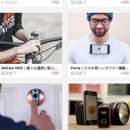
¥ 39,490
販売終了
+702
+205
MeCam NEO｜様々な場所に取り付け可能なスマートライフスタイルカメラ「ミーカムネオ」
Povie｜スマホ用ハンズフリー撮影ネックレス「ポビー」
販売終了
販売終了
+282
+252