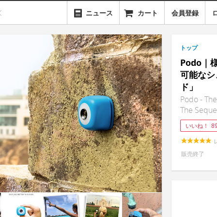
ニュース
カート
会員登録
トップ
Podo
可能なシ
ド」
Podo - The
The Seque
いいね！
8
販売終了