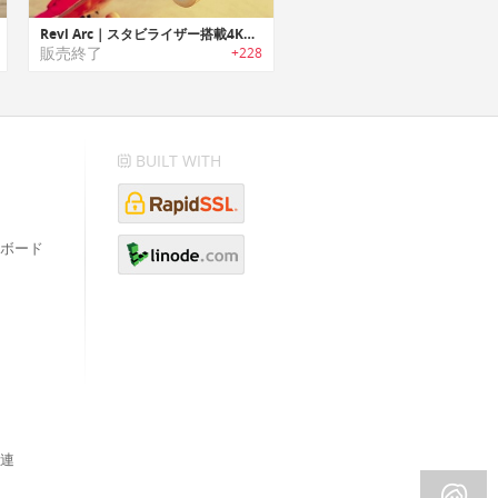
Revl Arc｜スタビライザー搭載4Kアクションカメラ「レブルアーク」
販売終了
+228
BUILT WITH
ボード
連