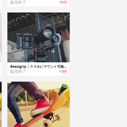
販売終了
+643
Beastgrip｜スマホにマウント可能なDOFアダプター/ワイドアングルレンズキット付きカメラグリップ
販売終了
+388