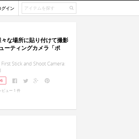
ログイン
｜様々な場所に貼り付けて撮影
ューティングカメラ「ポ
 First Stick and Shoot Camera:
l
96
レビュー
1
件