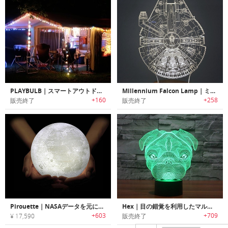
PLAYBULB｜スマートアウトドアホリデーライト「プレイバルブ」
Millennium Falcon Lamp｜ミレニアムファルコンLEDライト
+160
+258
販売終了
販売終了
Pirouette｜NASAデータを元に復元されたスピンする惑星ランプ「ピルエット」
Hex｜目の錯覚を利用したマルチ3Dイリュージョンランプ
+603
+709
¥ 17,590
販売終了