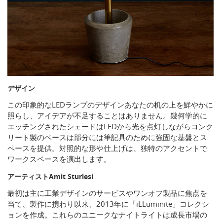
デザイン
この印象的なLEDランプのデザインあなたの机の上を鮮やかに
照らし、アイデアが不足することはありません。幾何学的に
エッチングされたシェードはLEDから光を点灯しながらコンク
リート製のベースは部分には筆記具のために強固な基盤とス
ペースを提供。対照的な形や仕上げは、独特のアクセントで
ワークスペースを演出します。
アーティストAmit Sturlesi
最初は主に工業デザインのサービスやワンオフ製品に焦点を
当て、製作に携わり以来、2013年に「iLLuminite」コレクシ
ョンを作成。これらのユニークなナイトライトは成長市場の