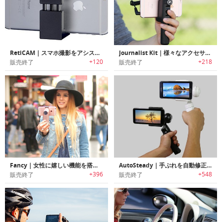
RetiCAM｜スマホ撮影をアシストする三脚用マウント「レティカム」
Journalist Kit｜様々なアクセサリーをマウント可能なスマホ用ユニバーサル三脚/ハンドグリップ「ジャーナリストキット」
+120
+218
販売終了
販売終了
Fancy｜女性に嬉しい機能を搭載したスマホ用スリムコンパクトスタビライザー「ファンシー」
AutoSteady｜手ぶれを自動修正する三軸カメラスタビライザー「オートステディー」
+396
+548
販売終了
販売終了