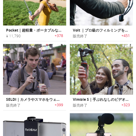
Pocket｜超軽量・ポータブルなスマホ用ポケットスタビライザー「ポケット」
Volt ｜プロ級のフィルミングを可能にするスマホ用スタビライザー「ボルト」
+378
+451
¥ 11,790
販売終了
SELDI｜カメラやスマホをウェアラブルにする7-in-1ビデオリグ「セルディ」
Vimble S｜手ぶれなしのビデオ撮影を可能にするスマホ用スタビライザー「ビンブルS」
+399
+323
販売終了
販売終了