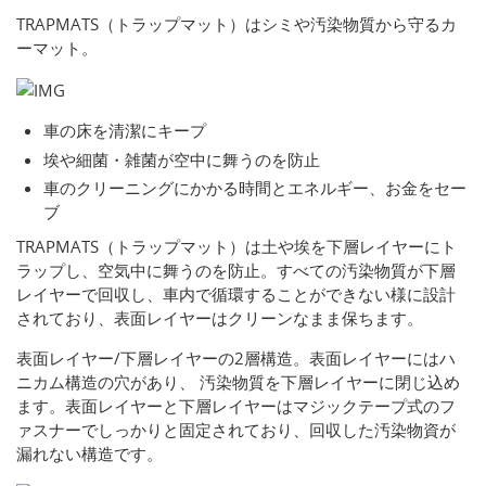
TRAPMATS（トラップマット）はシミや汚染物質から守るカ
ーマット。
車の床を清潔にキープ
埃や細菌・雑菌が空中に舞うのを防止
車のクリーニングにかかる時間とエネルギー、お金をセー
ブ
TRAPMATS（トラップマット）は土や埃を下層レイヤーにト
ラップし、空気中に舞うのを防止。すべての汚染物質が下層
レイヤーで回収し、車内で循環することができない様に設計
されており、表面レイヤーはクリーンなまま保ちます。
表面レイヤー/下層レイヤーの2層構造。表面レイヤーにはハ
ニカム構造の穴があり、 汚染物質を下層レイヤーに閉じ込め
ます。表面レイヤーと下層レイヤーはマジックテープ式のフ
ァスナーでしっかりと固定されており、回収した汚染物資が
漏れない構造です。