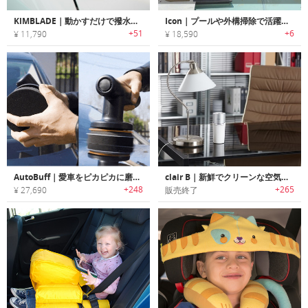
KIMBLADE｜動かすだけで撥水剤を塗布できるシリコン製ハイパフォーマンスワイパー「キムブレード」
Icon｜プールや外構掃除で活躍するハイドロジェットクリーナー「アイコン」
+51
+6
¥ 11,790
¥ 18,590
AutoBuff｜愛車をピカピカに磨き上げるパワフルコードレスポリッシャー「オートバフ」
clair B｜新鮮でクリーンな空気をもたらすポータブル空気清浄機「クレアB」
+248
+265
¥ 27,690
販売終了