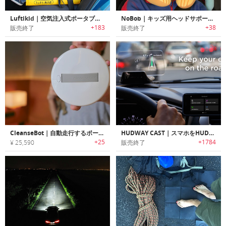
Luftikid｜空気注入式ポータブルチャイルドシート「ルフティキッド」
NoBob｜キッズ用ヘッドサポーター「ノーボブ」
+183
+38
販売終了
販売終了
CleanseBot｜自動走行するポータブルバクテリア殺菌ロボット「クレンズボット」
HUDWAY CAST｜スマホをHUDに変身させるカーアクセサリー「ハドウェイ・キャスト」
+25
+1784
¥ 25,590
販売終了