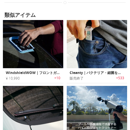
類似アイテム
WindshieldWOW｜フロントガラスを内外同時に拭き掃除できるマグネットクリーナー「ウィンドシールドワオ」
Cleanty｜バクテリア・細菌を数秒で殺菌するポータブルLEDステリライザー「クリーンティー」
+10
+533
¥ 10,990
販売終了