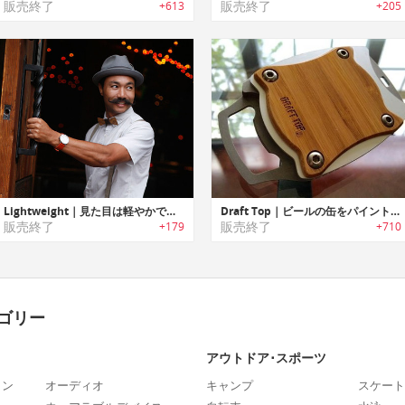
販売終了
販売終了
+613
+205
Lightweight｜見た目は軽やかでも、丈夫でパワフルな腕時計「ライトウェイト」
Draft Top｜ビールの缶をパイントグラスに早変わりさせる「ドラフトトップ」
販売終了
販売終了
+179
+710
ゴリー
アウトドア･スポーツ
ォン
オーディオ
キャンプ
スケート