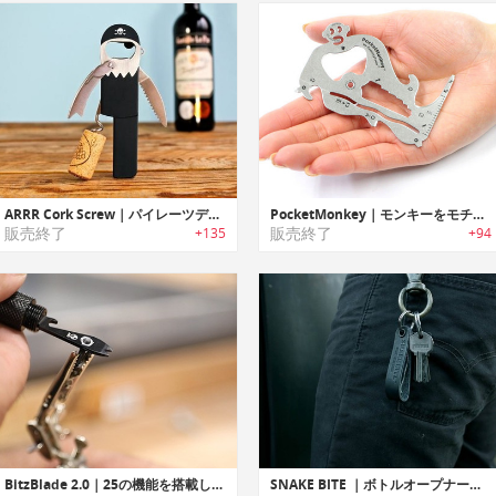
ARRR Cork Screw｜パイレーツデザインボトルオープナー
PocketMonkey｜モンキーをモチーフにした多機能マルチツール「ポケットモンキー」
販売終了
販売終了
+135
+94
BitzBlade 2.0｜25の機能を搭載したEDCマルチツール「ビッツブレード2.0」
SNAKE BITE ｜ボトルオープナー付きキーチェーン「スネイクバイト」