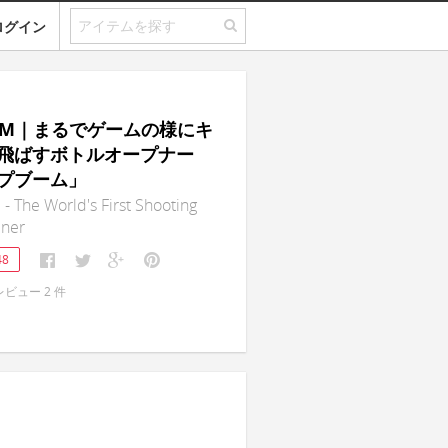
ログイン
OOM｜まるでゲームの様にキ
飛ばすボトルオープナー
プブーム」
The World's First Shooting
ener
48
レビュー
2
件