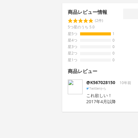
商品レビュー情報
(2件)
5つ星のうち 5.0
星5つ
1
星4つ
0
星3つ
0
星2つ
0
星1つ
0
商品レビュー
@K567028150
10年前
Twitterから
これ欲しい！
2017年4月以降