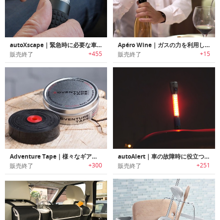
autoXscape｜緊急時に必要な車内脱出ツール搭載フラッシュライト「オートエスケープ」
Apéro Wine｜ガスの力を利用したワインオープナー「アペロワイン」
+455
+15
販売終了
販売終了
Adventure Tape｜様々なギアを修復可能な多用途テープ「アドベンチャーテープ」
autoAlert｜車の故障時に役立つエマージェンシーライト搭載LEDフラッシュライト「オートアラート」
+300
+251
販売終了
販売終了