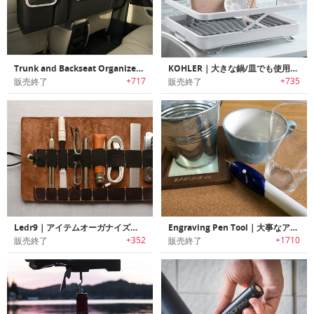
Trunk and Backseat Organizer｜大容量のトランク/バックシートオーガナイザー
KOHLER｜大きな鍋/皿でも使用可能なワイングラスラック付きディッシュラック
+717
+735
販売終了
販売終了
Ledr9｜アイテムオーガナイズに最適なフルグレインレザーツールロール「レダーナイン」
Engraving Pen Tool｜大事なアイテムに名前が彫り込める彫刻ペンツール
+352
+1710
販売終了
販売終了