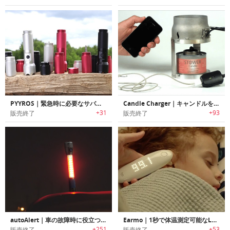
PYYROS｜緊急時に必要なサバイバルツールを搭載したフラッシュライト「パイロス」
Candle Charger｜キャンドルを使った緊急時の電力発生器「キャンドル・チャージャー」
+31
+93
販売終了
販売終了
autoAlert｜車の故障時に役立つエマージェンシーライト搭載LEDフラッシュライト「オートアラート」
Earmo｜1秒で体温測定可能なLEDタッチパネル付きの体温計「イヤモ」
+251
+53
販売終了
販売終了