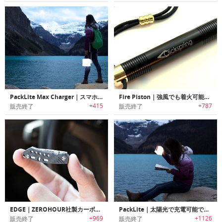
PackLite Max Charger｜スマホ充電機能付き空気注入式ソーラーパワーランタン「パックライトマックスチャージャー」
Fire Piston｜強風でも着火可能なコンパス付きファイヤースターター「ファイヤーピストン」
+415
+787
販売終了
販売終了
EDGE｜ZEROHOUR社製カーボンファイバーEDCポケットナイフ「エッジ」
PackLite｜太陽光で充電可能で空気で膨らむソーラーパネル搭載LEDランタン「PackLite」シリーズ
+969
+1126
販売終了
販売終了