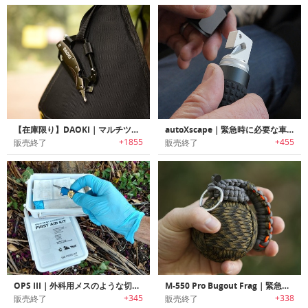
【在庫限り】DAOKI｜マルチツール搭載7イン1サバイバルカラビナ
autoXscape｜緊急時に必要な車内脱出ツール搭載フラッシュライト「オートエスケープ」
+1855
+455
販売終了
販売終了
OPS III｜外科用メスのような切れ味のコンパクトポケットナイフ「オプススリー」
M-550 Pro Bugout Frag｜緊急時に必要なアイテム満載の手榴弾デザインサバイバルキット
+345
+338
販売終了
販売終了