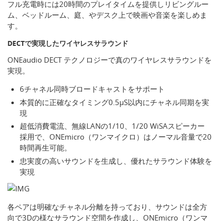
フル充電時には20時間のプレイタイムを提供しリビングルー
ム、ベッドルーム、庭、やデスク上で映画や音楽を楽しめま
す。
DECTで実現したワイヤレスサラウンド
ONEaudio DECT テクノロジーで真のワイヤレスサラウンドを
実現。
6チャネル同時ブロードキャストをサポート
本質的に正確なタイミング0.5μS以内にチャネル同期を実
現
超低消費電流、無線LANの1/10、1/20 WiSAスピーカー
採用で、ONEmicro（ワンマイクロ）はノーマル音量で20
時間再生可能。
忠実度の高いサウンドを生成し、優れたサラウンド体験を
実現
各ペアは明確なチャネル分離を持っており、サウンドは全方
向で3Dの様なサラウンド空間を作成し、ONEmicro（ワンマ