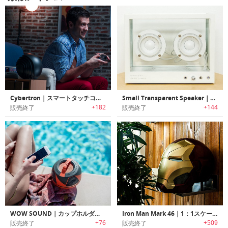
Cybertron｜スマートタッチコントロール/ライトエフェクター搭載360°Hi-FiサラウンドBluetoothスピーカー
Small Transparent Speaker｜透明なエレガントデザインワイヤレススピーカー「スモールトランスペアレントスピーカー」
+182
+144
販売終了
販売終了
WOW SOUND｜カップホルダーにも収まるアウトドアに最適なウォータープルーフポータブルスピーカー「ワウサウンド」
Iron Man Mark 46｜1：1スケールのアイアンマンMark 46デザインBluetooth スピーカー
+76
+509
販売終了
販売終了