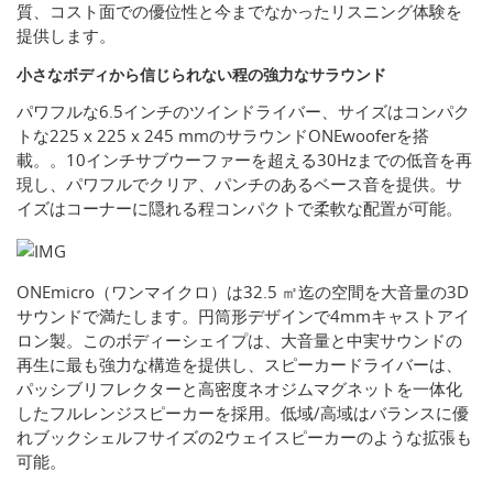
質、コスト面での優位性と今までなかったリスニング体験を
提供します。
小さなボディから信じられない程の強力なサラウンド
パワフルな6.5インチのツインドライバー、サイズはコンパク
トな225 x 225 x 245 mmのサラウンドONEwooferを搭
載。。10インチサブウーファーを超える30Hzまでの低音を再
現し、パワフルでクリア、パンチのあるベース音を提供。サ
イズはコーナーに隠れる程コンパクトで柔軟な配置が可能。
ONEmicro（ワンマイクロ）は32.5 ㎡迄の空間を大音量の3D
サウンドで満たします。円筒形デザインで4mmキャストアイ
ロン製。このボディーシェイプは、大音量と中実サウンドの
再生に最も強力な構造を提供し、スピーカードライバーは、
パッシブリフレクターと高密度ネオジムマグネットを一体化
したフルレンジスピーカーを採用。低域/高域はバランスに優
れブックシェルフサイズの2ウェイスピーカーのような拡張も
可能。