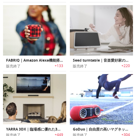
FABRIQ｜Amazon Alexa機能搭載ワイヤレススマートスピーカー「ファブリック」
Seed turntable｜音楽愛好家の為にデザインされたオールインワンターンテーブルシステム「シード」
+133
+220
販売終了
販売終了
YARRA 3DX｜臨場感に優れた3Dオーディオシステム「ヤラー3DX」
GoDuo｜自由度の高いマグネットモジュール式ポータブルワイヤレススピーカー「ゴーデュオ」
+449
+304
販売終了
販売終了