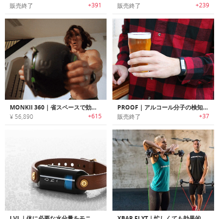
+391
+239
販売終了
販売終了
MONKII 360｜省スペースで効率的なトレーニングが楽しめるポータブルフィットネスデバイス「モンキー360」
PROOF｜アルコール分子の検知可能なアルコールトラッキングリストバンド「プルーフ」
+615
+37
¥ 56,890
販売終了
LVL｜体に必要な水分量をモニタリング可能なフィットネストラッカー「レベル」
XBAR FLYT｜忙しくても効果的なワークアウトが可能なトラベルフレンドリーパーソナルフィットネスシステム「Xバーフライト」