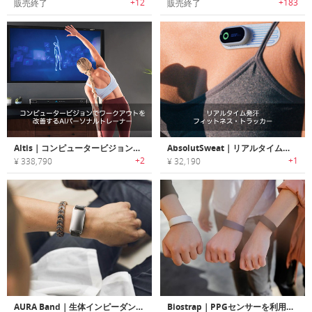
+12
+183
販売終了
販売終了
Altis｜コンピュータービジョンでフォーム・ワークアウトを改善するAIパーソナルトレーナー「アルティス」
AbsolutSweat｜リアルタイム発汗フィットネス・トラッカー「アブソルートスウェット」
+2
+1
¥ 338,790
¥ 32,190
AURA Band｜生体インピーダンス・体組成をトラッキング可能なフィットネストラッカー「オーラバンド」
Biostrap｜PPGセンサーを利用して健康状態を把握可能なクリニカル品質マルチデバイスウェアラブルプラットフォーム 「バイオストラップ」