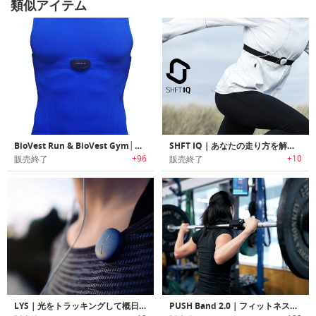
類似アイテム
BioVest Run & BioVest Gym│ハートレートモニターを装着可能なインナーベスト「バイオベストラン ＆ バイオベストジム」
SHFT IQ｜あなたの走り方を解析し改善するAI搭載バーチャルコーチ「シフトアイキュー」
+96
+10
販売終了
販売終了
LYS｜光をトラッキングして概日リズムを改善可能なウェアラブルセンサー「リュース」
PUSH Band 2.0｜フィットネスの強度を測定し、数値化するウェアラブルバンド「プッシュバンド2.0」