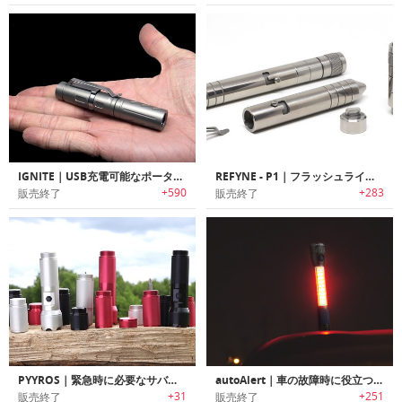
IGNITE｜USB充電可能なポータブル高輝度LEDフラッシュライト「イグナイト」
REFYNE - P1｜フラッシュライト付きモジュール式チタンペン「リファインピーワン」
+590
+283
販売終了
販売終了
PYYROS｜緊急時に必要なサバイバルツールを搭載したフラッシュライト「パイロス」
autoAlert｜車の故障時に役立つエマージェンシーライト搭載LEDフラッシュライト「オートアラート」
+31
+251
販売終了
販売終了