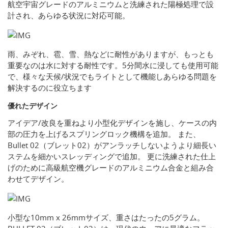
航空宇宙グレードのアルミニウムと洗練された陽極処理で設
計され、あらゆる状況に対応可能。
雨、みぞれ、雹、雪、熱などに耐性がありますが、もっとも
重要なのは水に対する耐性です。5分間水に浸しても使用可能
で、様々な天候/状況でもライトとして機能しあらゆる問題を
解決するのに役立ちます
優れたデザイン
アイデア/改良を重ねより小型化デザインを施し、ケースの内
部の圧力を上げるスプリングロック機構を追加。 また、
Bullet 02（ブレット02）がアンラッチしないようより細長い
ステムを細かいスレッディングで追加。 更に洗練された仕上
げのために高級航空機グレードのアルミニウム合金と組み合
わせてデザイン。
小型な10mm x 26mmサイズ、重さはたったの5グラム。