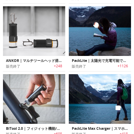
ANKOR｜マルチツールヘッド搭載多機能フラッシュライト「アンカー」
PackLite｜太陽光で充電可能で空気で膨らむソーラーパネル搭載LEDランタン「PackLite」シリーズ
+248
+1126
販売終了
販売終了
BiTool 2.0｜フィジィット機能/フラッシュライト付きキーホルダーサイズマルチツール「バイツール2.0」
PackLite Max Charger｜スマホ充電機能付き空気注入式ソーラーパワーランタン「パックライトマックスチャージャー」
+605
+415