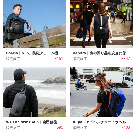
Boolsa｜GPS、防犯アラーム機能搭載の多機能バックパック「ボーサ」
Vandra｜身の回り品を安全に保護する多機能バックパック「バンドラ」
+161
+347
販売終了
販売終了
WOLVERINE PACK｜自己修復ファブリック製多機能ユーティリティバッグ「ウルヴァリンパック」
Allpa｜アドベンチャートラベルに最適な耐久性/防犯性に優れたキャリーオンサイズバックパック「アルパ」
+595
+403
販売終了
販売終了