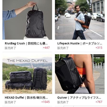
RiutBag Crush｜防犯性にも優れた重さたった230gのアーバンデイパック「リュートバッグクラッシュ」
Lifepack Hustle｜ポータブルソーラーチャージャー/セキュリティ機能搭載バックパック「ライフパックハッスル」
+447
+315
販売終了
販売終了
HEXAD Duffel｜防水性/耐久性に優れた多機能アウトドアダッフルバック「ヘックスアドダッフル」
Quiver｜アクティブなライフスタイルに合わせてデザインされた多機能マルチバッグ 「クイバー」
+1045
+767
販売終了
販売終了