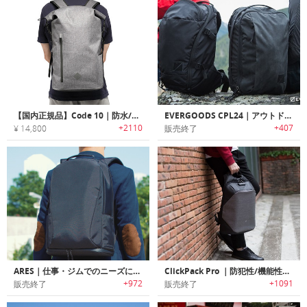
【国内正規品】Code 10｜防水/盗難防止機能搭載ロールダウンスタイルバックパック「コード10」
EVERGOODS CPL24｜アウトドア/都市でシームレスな利用を可能にする汎用性に優れたバックパック
+2110
+407
¥ 14,800
販売終了
ARES｜仕事・ジムでのニーズに対応するバックパック「アレス」
ClickPack Pro ｜防犯性/機能性に優れた防刃バックパック「クリップパックプロ」
+972
+1091
販売終了
販売終了