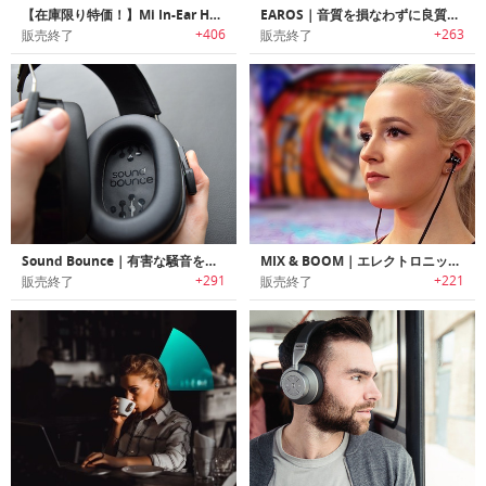
【在庫限り特価！】Mi In-Ear Headphones Pro HD｜デュアルダイナミック/BAドライバー搭載ハイブリッドインイヤーヘッドホン
EAROS｜音質を損なわずに良質なサウンドを提供するインイヤープロテクター「イヤロス」
+406
+263
販売終了
販売終了
Sound Bounce｜有害な騒音を吸収し聴覚を保護するヒアリングプロテクションヘッドセット「サウンドバウンス」
MIX & BOOM｜エレクトロニックミュージック愛好家に最適なヘッドホンシリーズ「ミックス&ブーム」
+291
+221
販売終了
販売終了