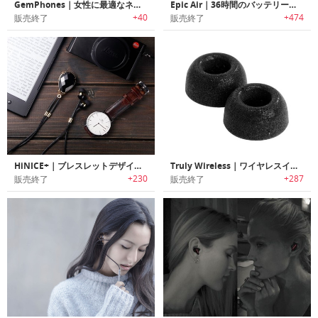
GemPhones｜女性に最適なネックレススタイルワイヤレスBluetoothイヤホン「ジェムホン」
Epic Air｜36時間のバッテリーライフ、イヤーフックアンテナ搭載ワイヤレスイヤホン「エピックエア」
+40
+474
販売終了
販売終了
HiNICE+｜ブレスレットデザインHi-FiサウンドBluetoothイヤホン「ハイナイス+」
Truly Wireless｜ワイヤレスイヤホン体験をアップグレードする特殊メモリーフォームインイヤーチップ
+230
+287
販売終了
販売終了