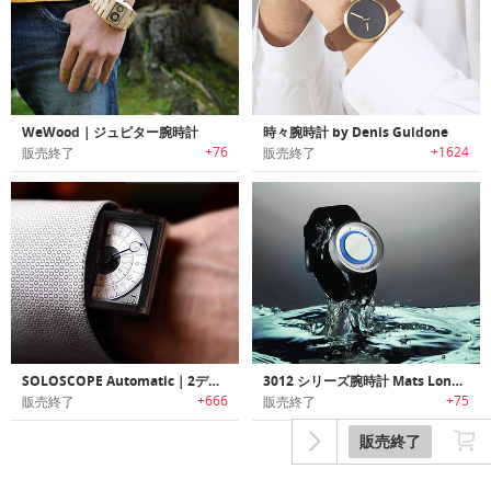
WeWood｜ジュピター腕時計
時々腕時計 by Denis Guidone
+76
+1624
販売終了
販売終了
SOLOSCOPE Automatic｜2ディスプレイ搭載機械式ウォッチ「ソロスコープオートマティック」
3012 シリーズ腕時計 Mats Lonngren
+666
+75
販売終了
販売終了
販売終了