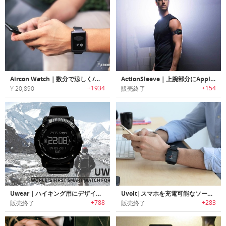
Aircon Watch｜数分で涼しく/暖かく体温調整可能なリストバンド「エアコンウォッチ」
ActionSleeve｜上腕部分にApple Watchを取り付け可能なアクションアームバンド「アクションスリーブ」
+1934
+154
¥ 20,890
販売終了
Uwear｜ハイキング用にデザインされたGPS搭載スマートスポーツウォッチ「ユーウェアー」
Uvolt|スマホを充電可能なソーラーパワーアナログウォッチ「ユーボルト」
+788
+283
販売終了
販売終了