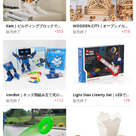
Katt｜ビルディングブロックで作られた猫モチーフのオブジェ
WOODEN.CITY｜オープンメカニズムを搭載した秘密のコインボックス付き木製コンストラクション3Dパズルセット
+553
+318
販売終了
販売終了
IronBot｜キッズ用組み立て式ロボット「アイロンボット」
Light Stax Liberty Set｜LEDで7色に光るブロックキット「ライトスタックス」
+112
+78
販売終了
販売終了