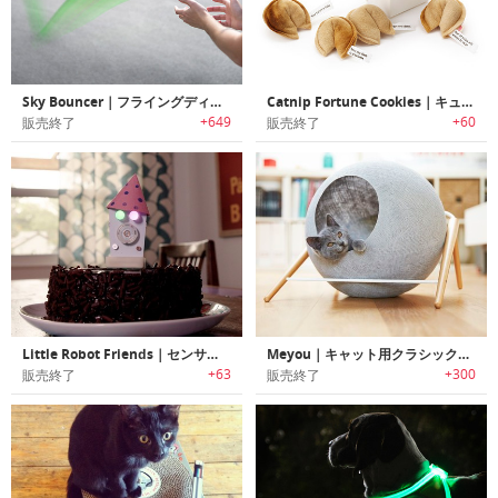
Sky Bouncer｜フライングディスク
Catnip Fortune Cookies｜キュートなハンドメイド製フォーチューンクッキーデザイン猫じゃらし
+649
+60
販売終了
販売終了
Little Robot Friends｜センサー搭載でプログラミング可能なファンロボット「リトルロボットフレンド」
Meyou｜キャット用クラシックデザイン家具「メヨウ」
+63
+300
販売終了
販売終了