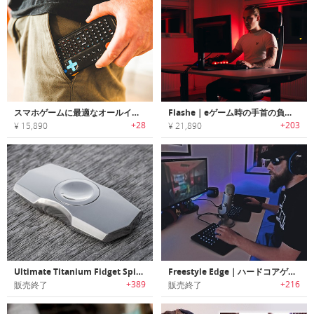
スマホゲームに最適なオールインワンポータブルゲーミングキーボード「Power Vessel（パワーヴェセル）」
Flashe｜eゲーム時の手首の負担を軽減/パフォーマンスを向上するゲーミングスリーブ「フラシー」
+28
+203
¥ 15,890
¥ 21,890
Ultimate Titanium Fidget Spinner｜オールチタン製フィジッティングスピナー
Freestyle Edge｜ハードコアゲーマー用にデザインされたゲーミング用スプリットキーボード「フリースタイルエッジ」
+389
+216
販売終了
販売終了