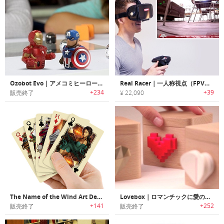
Ozobot Evo｜アメコミヒーローと遊びながらSTEM教育可能なスマートロボットトイ
Real Racer｜一人称視点（FPV）のドライビング経験ができるRCカー「リアルレーサー」
+234
+39
販売終了
¥ 22,090
The Name of the Wind Art Deck｜大人気ファンタジー小説「The Name of the Wind」カードセット
Lovebox｜ロマンチックに愛のメッセージを伝えられるメッセージボックス「ラブボックス」
+141
+252
販売終了
販売終了