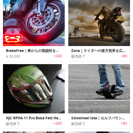
BrakeFree｜車からの視認性を高めるヘルメット用ブレーキライト「ブレーキフリー」
Zona｜ライダーの後方視界を広げるオートバイ用リアビューシステム「ゾナ」
+240
+89
¥ 39,890
販売終了
HJC RPHA 11 Pro Boba Fett Helmet｜スターウォーズの人気キャラクターBoba Fett をモチーフにデザインされたヘルメット
Solowheel Iota｜セルフバランス電動ソロウィール「イオタ」
+260
+85
販売終了
販売終了