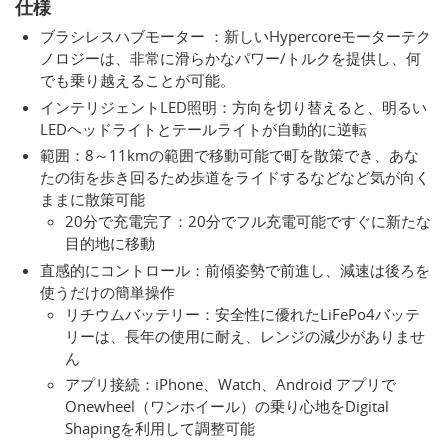
仕様
ブラシレスハブモーター ：新しいHypercoreモーターテク
ノロジーは、非常に滑らかなパワー/トルクを提供し、何
でも乗り越えることが可能。
インテリジェントLED照明：方向を切り替えると、明るい
LEDヘッドライトとテールライトが自動的に逆転
範囲：8～11kmの範囲で移動可能で町を散策でき、あな
たの街を歩き回るため歩道をライドするなどなど気が向く
ままに散策可能
20分で充電完了：20分でフル充電可能ですぐに新たな
目的地に移動
直感的にコントロール：前傾姿勢で前進し、減速は後ろを
使うだけの簡単操作
リチウムバッテリー：安全性に優れたLiFePo4バッテ
リーは、長年の使用に耐え、レンジの減少がありませ
ん
アプリ接続：iPhone、Watch、Android アプリで
Onewheel（ワンホイール）の乗り心地をDigital
Shapingを利用して調整可能