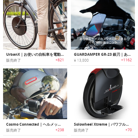
UrbanX｜お使いの自転車を電動バイクに変えるスマート電動フロントホイール「アーバンエックス」
GUARDAMPER GR-23 銀刃｜あらゆるサイズのスマホに対応するバイク用防振マウント
+821
+1162
販売終了
¥ 13,800
Cosmo Connected｜ヘルメットに取付けライダーの安全性を向上させるリアブレーキライト「コスモコネクテッド」
Solowheel Xtreme｜パワフルかつクールな電動一輪車
+238
+70
販売終了
販売終了