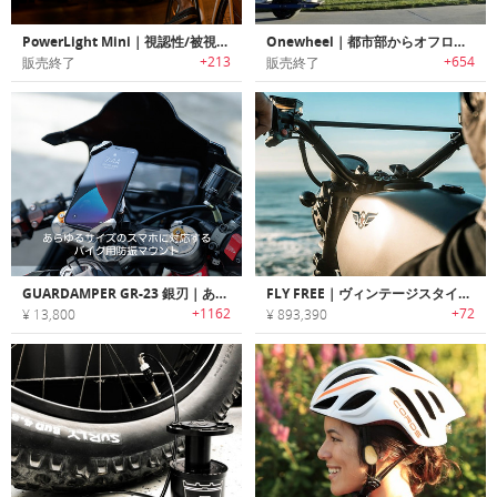
PowerLight Mini｜視認性/被視認性を高めるバイク用USB充電式ライト「パワーライトミニ」
Onewheel｜都市部からオフロードまで様々な地形を走行可能なライディングボード「ワンホイール」
+213
+654
販売終了
販売終了
GUARDAMPER GR-23 銀刃｜あらゆるサイズのスマホに対応するバイク用防振マウント
FLY FREE｜ヴィンテージスタイル電動モーターサイクル「フライフリー」
+1162
+72
¥ 13,800
¥ 893,390