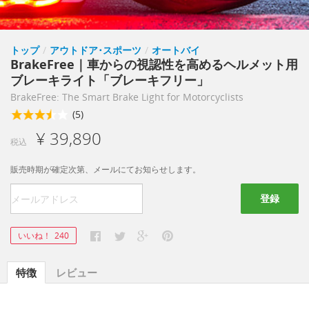
トップ
/
アウトドア･スポーツ
/
オートバイ
BrakeFree｜車からの視認性を高めるヘルメット用
ブレーキライト「ブレーキフリー」
BrakeFree: The Smart Brake Light for Motorcyclists
(5)
¥ 39,890
税込
販売時期が確定次第、メールにてお知らせします。
登録
いいね！
240
特徴
レビュー