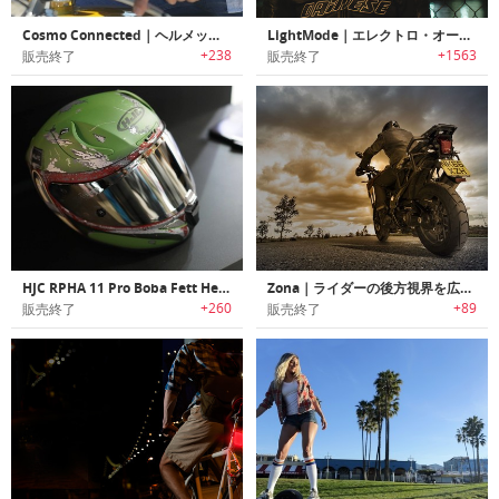
Cosmo Connected｜ヘルメットに取付けライダーの安全性を向上させるリアブレーキライト「コスモコネクテッド」
LightMode｜エレクトロ・オートバイヘルメット
+238
+1563
販売終了
販売終了
HJC RPHA 11 Pro Boba Fett Helmet｜スターウォーズの人気キャラクターBoba Fett をモチーフにデザインされたヘルメット
Zona｜ライダーの後方視界を広げるオートバイ用リアビューシステム「ゾナ」
+260
+89
販売終了
販売終了