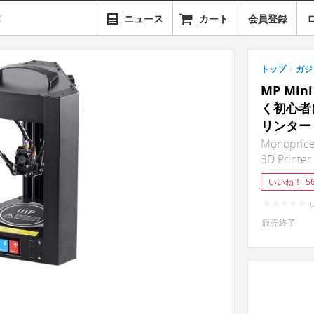
ニュース
カート
会員登録
トップ
/
ガジ
MP Mi
く初心者
リンター
Monoprice 
3D Printer
いいね！
5
販売終了