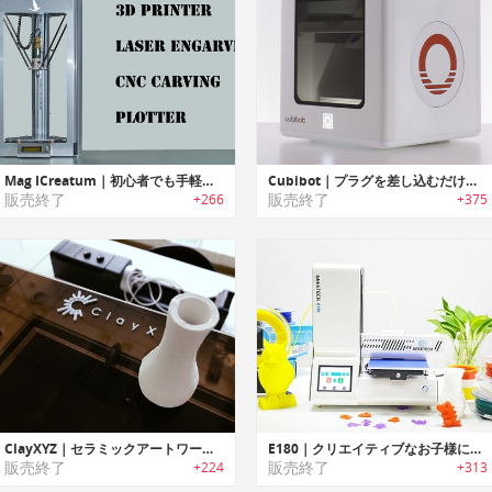
Mag ICreatum｜初心者でも手軽に利用/拡張可能なオールインワン3Dマシーン「マグアイクレアタム」
Cubibot｜プラグを差し込むだけでプリント可能なデスクトップ3Dプリンター「キュービボット」
販売終了
販売終了
+266
+375
ClayXYZ｜セラミックアートワークを作成可能な3Dクレイプリンター「クレイXYZ」
E180｜クリエイティブなお子様に最適なユーザーフレンドリーミニプリンター「E180」
販売終了
販売終了
+224
+313