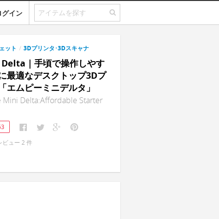
ログイン
ェット
/
3Dプリンタ･3Dスキャナ
ni Delta｜手頃で操作しやす
に最適なデスクトップ3Dプ
「エムピーミニデルタ」
Mini Delta:Affordable Starter
63
レビュー
2
件