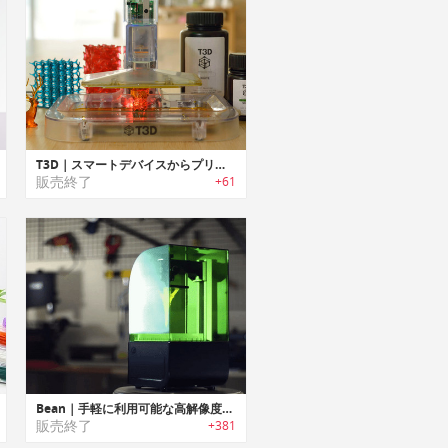
T3D｜スマートデバイスからプリント可能なポータブル3Dプリンター「T3D」
販売終了
+61
Bean｜手軽に利用可能な高解像度SLAプリンター「ビーン」
販売終了
+381