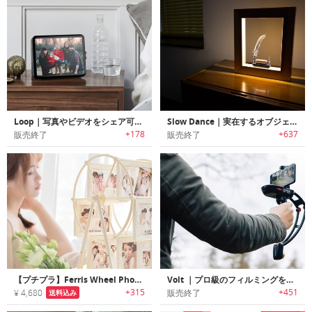
Loop｜写真やビデオをシェア可能なWi-Fi接続パーソナルディスプレイ「ループ」
Slow Dance｜実在するオブジェクトをスローモーションで表示するピクチャーフレーム「スローダンス」
+178
+637
販売終了
販売終了
【プチプラ】Ferris Wheel Photo Frame｜家族写真・ウェディングフォトのディスプレイに最適な観覧車モチーフフォトフレーム
Volt ｜プロ級のフィルミングを可能にするスマホ用スタビライザー「ボルト」
+315
+451
¥ 4,680
販売終了
送料込み