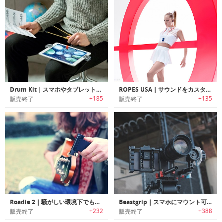
Drum Kit｜スマホやタブレットがあればいつでもドラムプレイ可能なバーチャルドラムキット「ドラムキット」
ROPES USA｜サウンドをカスタマイズ可能なBluetoothイヤホン「ロープス」
+185
+135
販売終了
販売終了
Roadie 2｜騒がしい環境下でも音合わせ可能なオートチューナー「ローディー2」
Beastgrip｜スマホにマウント可能なDOFアダプター/ワイドアングルレンズキット付きカメラグリップ
+232
+388
販売終了
販売終了