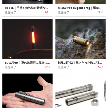
REBEL｜手持ち無沙汰に最適なハンドスピナー搭載フラッシュライト「レベル」
M-550 Pro Bugout Frag｜緊急時に必要なアイテム満載の手榴弾デザインサバイバルキット
+615
+338
販売終了
販売終了
autoAlert｜車の故障時に役立つエマージェンシーライト搭載LEDフラッシュライト「オートアラート」
BULLET 02｜重さたった5gの弾丸デザインフラッシュライト「ブレット02」
+251
+577
販売終了
販売終了