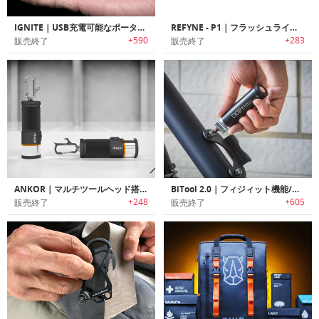
IGNITE｜USB充電可能なポータブル高輝度LEDフラッシュライト「イグナイト」
REFYNE - P1｜フラッシュライト付きモジュール式チタンペン「リファインピーワン」
+590
+283
販売終了
販売終了
ANKOR｜マルチツールヘッド搭載多機能フラッシュライト「アンカー」
BiTool 2.0｜フィジィット機能/フラッシュライト付きキーホルダーサイズマルチツール「バイツール2.0」
+248
+605
販売終了
販売終了