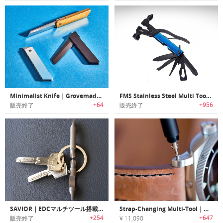
Minimalist Knife｜Grovemade社製ミニマルデザインナイフ
FMS Stainless Steel Multi Tool｜緊急時やサバイバルに最適なステンレス製マルチツール
+64
+956
販売終了
販売終了
SAVIOR｜EDCマルチツール搭載チタン製キーリング「セービアー」
Strap-Changing Multi-Tool｜ウォッチストラップ変更に必要なツール全てを搭載したマルチツール
+254
+647
販売終了
¥ 11,090