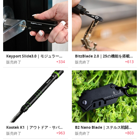
Keyport Slide3.0｜モジュラー式マルチキーツール「キーポートスライド3.0」
BitzBlade 2.0｜25の機能を搭載したEDCマルチツール「ビッツブレード2.0」
+334
+613
販売終了
販売終了
Kootek K1 ｜アウトドア・サバイバル・緊急時・自己防衛に役立つマルチ機能フラッシュライト「クーテックK1」
B2 Nano Blade｜ステルス戦闘機にインスパイアされた超小型・軽量タクティカルポケットナイフ「B2ナノブレード」
+963
+803
販売終了
販売終了