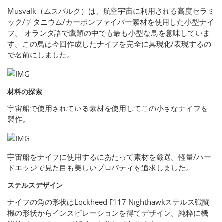
Musvalk（ムスバルク）は、航空宇宙に利用される高度セラミ
ック/チタニウム/カーボンファイバー素材を使用した小型ナイ
フ。 オランダ語で鷹類の中でも最も小型な鳥を意味していま
す。この鳥は今回作成したナイフを完全に具現化/表現するの
で名前にしました。
材料の探索
宇宙船で使用されている素材を使用してこの小さなナイフを
製作。
宇宙船をナイフに使用するにあたって素材を厳選。軽量/ハー
ドエッジで見た目も美しいプロパティを追求しました。
ステルスデザイン
ナイフの角の形状はLockheed F117 Nighthawkステルス戦闘
機の形状からインスピレーションを得てデザイン。純粋に機