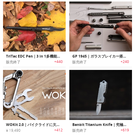
TriTac EDC Pen｜3 in 1多機能ペン「トライタック」
GP 1945｜ガラスブレイカー搭載EDCペン「GP 1945」
+440
+240
販売終了
販売終了
WOKit 2.0｜バイクライドに欠かせないカラビナデザインユニバーサルマルチツール「ウォキット2.0」
Banbit Titanium Knife｜究極のチタン製キーチェーンナイフ「バンディッド」
+412
+619
¥ 19,490
販売終了