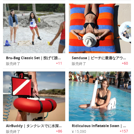
Bru-Bag Classic Set｜投げて誰でも簡単に楽しめるヤードゲームボード「ブルーバッグ」
Sandusa｜ビーチに最適なアウトドア用ウォータープルーフクッションピロー「サンドゥーサ」
+11
+60
販売終了
販売終了
AirBuddy｜タンクレスでに水深12mのダイビングが楽しめるダイビングギア「エアバディー」
Ridiculous Inflatable Swan｜Shrigleyファンに最適なスワンモチーフビーチトイ
+86
+157
販売終了
¥ 15,090