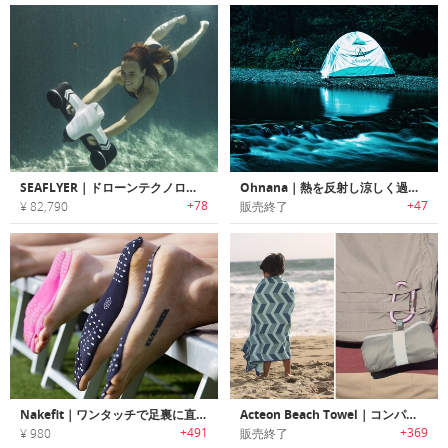
SEAFLYER｜ドローンテクノロジーを応用したポータブル水中スクーター「シーフライヤー」
Ohnana｜熱を反射し涼しく過ごせる野外音楽フェスに最適なポータブルテント「オナナテント」
+78
+47
¥ 82,790
販売終了
Nakefit｜ワンタッチで足裏に直接取付られる低刺激性の粘着ソールパッド「ネイキフィット」
Acteon Beach Towel｜コンパクト抗菌マイクロファイバービーチタオル「アクテオン」
+491
+369
¥ 980
販売終了