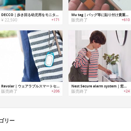
DECCO｜歩き回る幼児用をモニタリング可能なモーションセンサー搭載幼児モニター「デッコ」
Mu tag｜バッグ等に貼り付け貴重品の紛失を防ぐ超小型トラッキングタグ「ミュータグ」
¥ 22,590
販売終了
+171
+610
Revolar｜ウェアラブルスマートセキュリティー「レボラー」
Nest Secure alarm system｜窓・ドア開閉/入退出検知機能搭載セキュリティシステム「ネストセキュア」
販売終了
販売終了
+206
+24
ゴリー