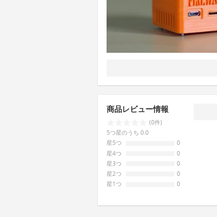
商品レビュー情報
(0件)
5つ星のうち 0.0
星5つ
0
星4つ
0
星3つ
0
星2つ
0
星1つ
0