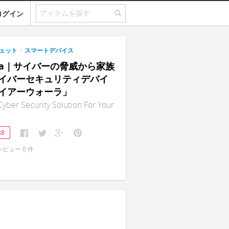
ログイン
ェット
/
スマートデバイス
alla｜サイバーの脅威から家族
イバーセキュリティデバイ
イアーウォーラ」
 Cyber Security Solution For Your
88
レビュー
0
件