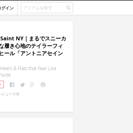
ログイン
a Saint NY｜まるでスニーカ
な履き心地のテイラーフィ
ヒール「アントニアセイン
Heels & Flats that Feel Like
nside
9
レビュー
0
件