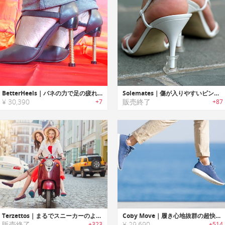
BetterHeels｜バネの力で足の疲れ・痛みを低減するステンレススチールヒールシューズ「ベターヒールズ」
Solemates｜傷が入りやすいピンヒールをガードするヒールプロテクター「ソールメイト」
¥ 30,390
販売終了
+7
+87
Terzettos｜まるでスニーカーのような履き心地・機能性のフラットシューズ「テレゼトス」
Coby Move｜履き心地抜群の超快適・高機能メリノウールシューズ「コビー」
販売終了
¥ 29,690
+323
+514