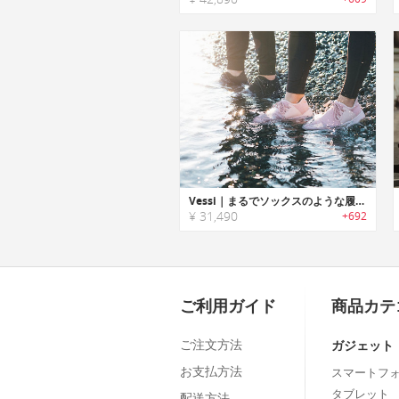
Vessi｜まるでソックスのような履き心地の完全防水ニットシューズ「Vessi エブリデイ・Vessi エブリデイスリップオン」
¥ 31,490
+692
ご利用ガイド
商品カテ
ご注文方法
ガジェット
お支払方法
スマートフ
タブレット
配送方法