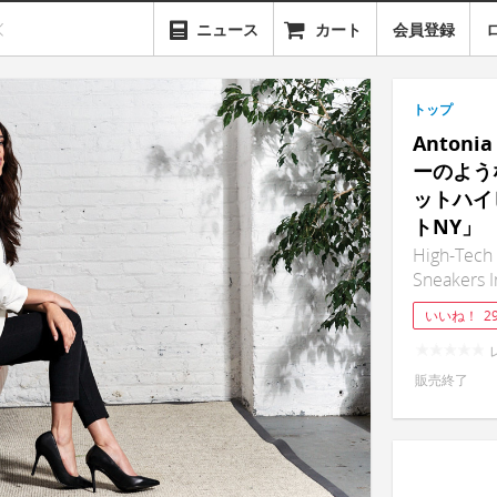
ニュース
カート
会員登録
トップ
Antoni
ーのよう
ットハイ
トNY」
High-Tech 
Sneakers I
いいね！
2
販売終了