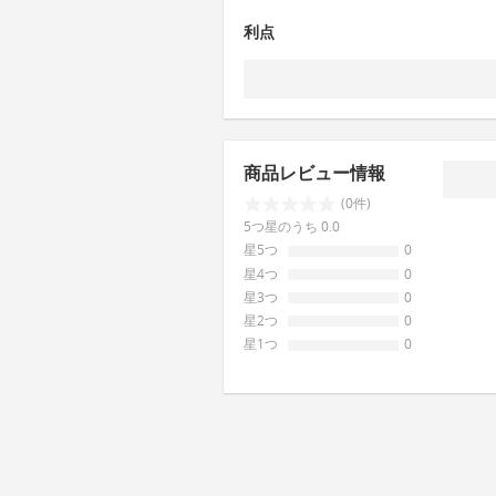
利点
商品レビュー情報
(0件)
5つ星のうち 0.0
星5つ
0
星4つ
0
星3つ
0
星2つ
0
星1つ
0