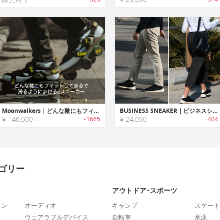
Moonwalkers｜どんな靴にもフィットしてまるで滑るように歩けるeスニーカー「ムーンウォーカー」
BUSINESS SNEAKER｜ビジネスシーンでも着用可能なカジュアルスニーカー「ビジネススニーカー」
¥ 146,000
¥ 24,090
+1665
+404
ゴリー
アウトドア･スポーツ
ォン
オーディオ
キャンプ
スケート
ウェアラブルデバイス
自転車
水泳