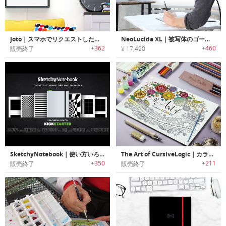
Joto｜スマホでリクエストしたものをペンで描画するスケッチディスプレイ「ジョト」
NeoLucida XL｜被写体のゴーストイメージを見たままトレース可能なドローイングデバイス「ネオルシーダXL」
+362
+460
販売終了
¥ 17,490
SketchyNotebook｜使い方いろいろの万能ノート スケッチーノートブック
The Art of CursiveLogic｜カラーリングしながら筆記体をリラックスしながら学べるカラーリングブック
+350
+211
販売終了
販売終了