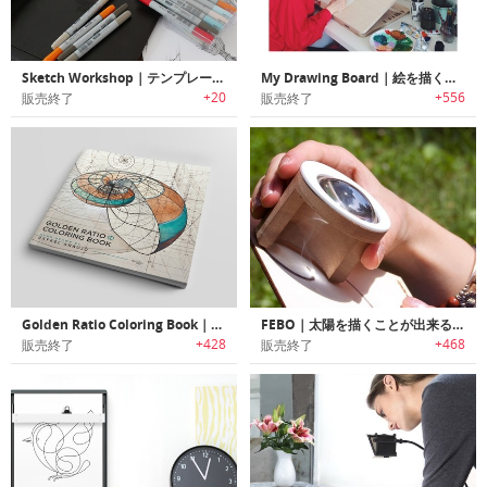
Sketch Workshop｜テンプレートを利用してスケッチ/カラーリングテクニックを学習可能なスケッチブック「スケッチワークショップ」
My Drawing Board｜絵を描くのに必要なアイテムをすっきりと収納するドローイングテーブル「マイドローイングボード」
+20
+556
販売終了
販売終了
Golden Ratio Coloring Book｜自然界の黄金比をイラスト化した塗り絵ブック
FEBO｜太陽を描くことが出来るユニークなデバイス「フェボ」
+428
+468
販売終了
販売終了