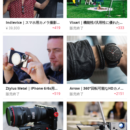
Indievice｜スマホ用カメラ撮影アクセサリーキットカメラキット「インディバイス」
Vixari｜機能性/汎用性に優れたポータブルトライポッド「ヴィクサリー」
+419
+333
¥ 39,800
販売終了
Ztylus Metal｜iPhone 6/6s用リボルバー式レンズアタッチメント搭載ケース
Arrow｜360°回転可能なHDカメラ搭載スマートウォッチ「アロー」
+519
+2151
販売終了
販売終了