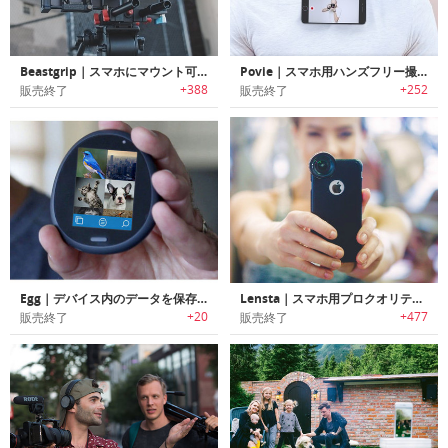
Beastgrip｜スマホにマウント可能なDOFアダプター/ワイドアングルレンズキット付きカメラグリップ
Povie｜スマホ用ハンズフリー撮影ネックレス「ポビー」
+388
+252
販売終了
販売終了
Egg｜デバイス内のデータを保存/共有/保護可能なパーソナルウェブデバイス「エッグ」
Lensta｜スマホ用プロクオリティー高解像度レンズ「レンスタ」
+20
+477
販売終了
販売終了