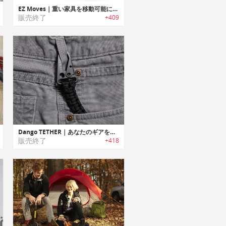
EZ Moves｜重い家具を移動可能にするスライド移動システム「イージームーブ」
販売終了
+409
Dango TETHER｜あなたのギアを安全かつ健全に保つコブラウィーブ550パラコードテザー
販売終了
+418