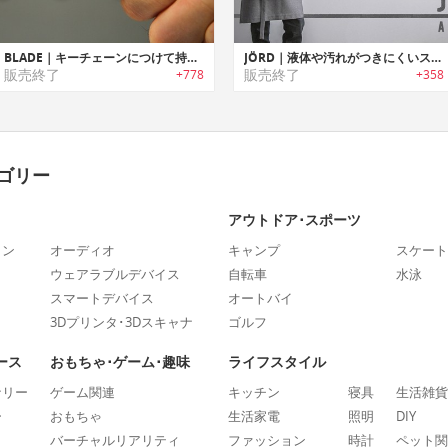
BLADE｜キーチェーンにつけて持ち運び可能なチタン製EDCナイフ「ブレード」
JÖRD｜液体や汚れがつきにくいスタイリッシュ5イン1エプロン「ジョード」
販売終了
販売終了
+778
+358
ゴリー
アウトドア･スポーツ
ォン
オーディオ
キャンプ
スケート
ウェアラブルデバイス
自転車
水泳
スマートデバイス
オートバイ
3Dプリンタ･3Dスキャナ
ゴルフ
ース
おもちゃ･ゲーム･趣味
ライフスタイル
ナリー
ゲーム関連
キッチン
寝具
生活雑貨
ー
おもちゃ
生活家電
照明
DIY
バーチャルリアリティ
ファッション
時計
ペット関