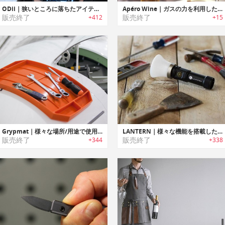
ODii｜狭いところに落ちたアイテムを取り出せる便利なピックアップツール「オディー」
Apéro Wine｜ガスの力を利用したワインオープナー「アペロワイン」
販売終了
販売終了
+412
+15
Grypmat｜様々な場所/用途で使用可能なノンスリップツールトレイ「グリップマット」
LANTERN｜様々な機能を搭載したアウトドアや自転車でも利用可能なポータブルランタン
販売終了
販売終了
+344
+338