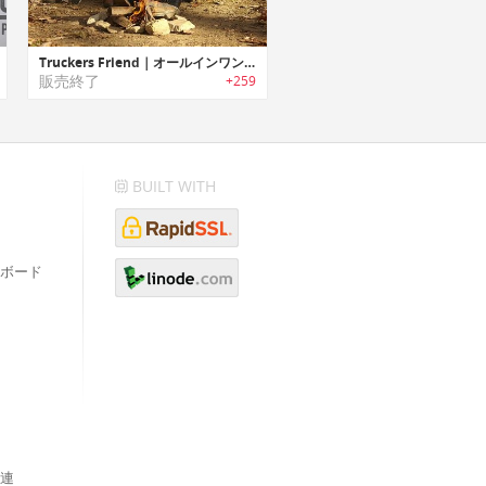
Truckers Friend｜オールインワン多目的サバイバルツール「トラッカーズフレンド」
販売終了
+259
BUILT WITH
ボード
連