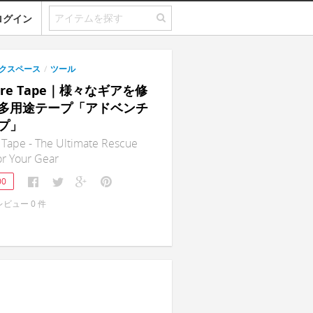
ログイン
クスペース
/
ツール
ture Tape｜様々なギアを修
多用途テープ「アドベンチ
プ」
Tape - The Ultimate Rescue
or Your Gear
00
レビュー
0
件