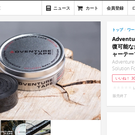
ニュース
カート
会員登録
トップ
/
ワー
Adven
復可能な
ャーテー
Adventure 
Solution F
いいね！
3
販売終了