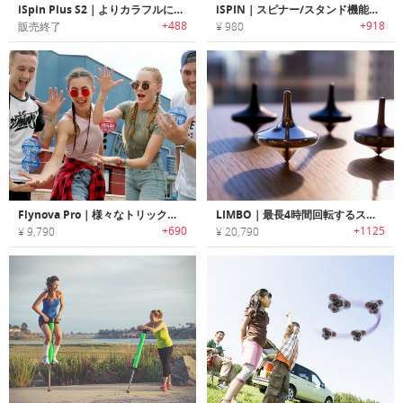
iSpin Plus S2｜よりカラフルになった世界中で大人気のiSpinの新型ハンドスピナー「iSpin Plus S2」
iSPIN｜スピナー/スタンド機能搭載モバイルリング
+488
+918
販売終了
¥ 980
Flynova Pro｜様々なトリックが楽しめるブーメランスピナー「フライノバプロ」
LIMBO｜最長4時間回転するスピニングトップ「リンボ」
+690
+1125
¥ 9,790
¥ 20,790