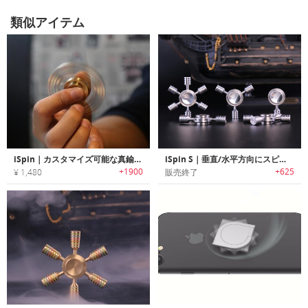
類似アイテム
iSpin｜カスタマイズ可能な真鍮製高精度ハンドスピナー「アイスピン」
iSpin S｜垂直/水平方向にスピン可能なハンドスピナー「iSpin S」
+1900
+625
¥ 1,480
販売終了