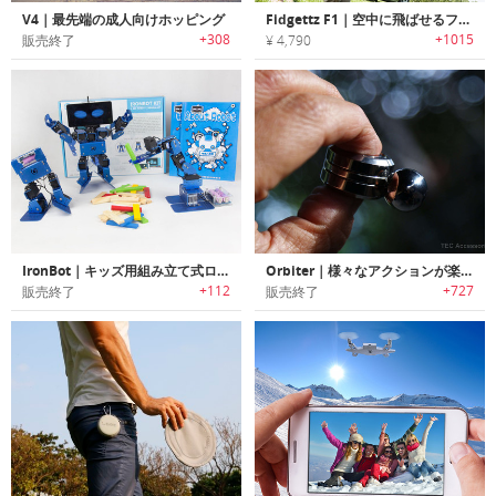
V4｜最先端の成人向けホッピング
Fidgettz F1｜空中に飛ばせるフィジェットスピナー「フィジェッツF1」
+308
+1015
販売終了
¥ 4,790
IronBot｜キッズ用組み立て式ロボット「アイロンボット」
Orbiter｜様々なアクションが楽しめるフィジットスピナー「オービター」
+112
+727
販売終了
販売終了