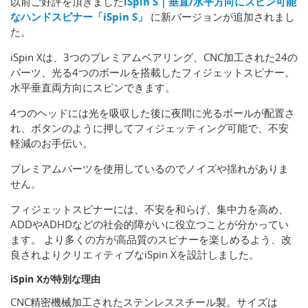
以前ご好評を頂きました
iSpin S｜垂直/水平方向にスピン可能
なハンドスピナー「iSpin S」
に新バージョンが追加されまし
た。
iSpin Xは、3つのプレミアムベアリング、CNC加工された24の
パーツ、光る4つのボールを搭載したフィジェットスピナー。
水平垂直両方向にスピンできます。
4つのヘッドには光を吸収した後に夜間に光るボールが配置さ
れ、ボタンのように押してフィジェッティング可能で、不安
軽減のお手伝い。
プレミアムパーツを使用しているのでノイズや揺れがありま
せん。
フィジェットスピナーには、不安を和らげ、集中力を高め、
ADDやADHDなどの社会的障がいに役立つことが分かってい
ます。 より多くの方が高品質のスピナーを楽しめるよう、改
良されよりクリエィティブなiSpin Xを設計しました。
iSpin Xが特別な理由
CNC精密機械加工されたステンレススチール製。サイズは