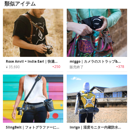
類似アイテム
Rose Anvil + India Earl｜快適に写真撮影可能なレザーカメラハーネス
miggo｜カメラのストラップ&グリップとカメラケース両用アクセサリー
+250
+378
¥ 35,690
販売終了
SlingBelt｜フォトグラファーに最適なカメラを簡単持ち運べるカメラキャリーソリューション 「スリングベルト」
Inrigo｜湿度モニター内蔵防水カメラバッグ「インリゴ」