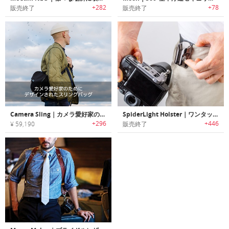
+282
+78
販売終了
販売終了
Camera Sling｜カメラ愛好家のためにデザインされたスリングバッグ
SpiderLight Holster｜ワンタッチでカメラを取り付け/取り外し可能なホルスター式カメラキャリー「スパイダーライトホルスター」【並行輸入品】
+296
+446
¥ 59,190
販売終了