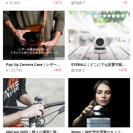
+412
+9
¥ 35,990
販売終了
Pop Up Camera Case｜レザーの風合いが美しいフラットに折りたためるカメラケース
EYEBALL｜どこにでも設置可能なポータブルセキュリティカメラ「アイボール」
+405
+470
¥ 120,790
販売終了
MeCam NEO｜様々な場所に取り付け可能なスマートライフスタイルカメラ「ミーカムネオ」
Moon｜360°空中浮遊セキュリティカメラ「ムーン」