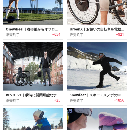
Onewheel｜都市部からオフロードまで様々な地形を走行可能なライディングボード「ワンホイール」
UrbanX｜お使いの自転車を電動バイクに変えるスマート電動フロントホイール「アーバンエックス」
+654
+821
販売終了
販売終了
REVOLVE｜瞬時に開閉可能なポータブルホイール「レボルブ」
Snowfeet｜スキー・スノボの中間のような滑走が楽しめる「スノーフィート」
+25
+1856
販売終了
販売終了