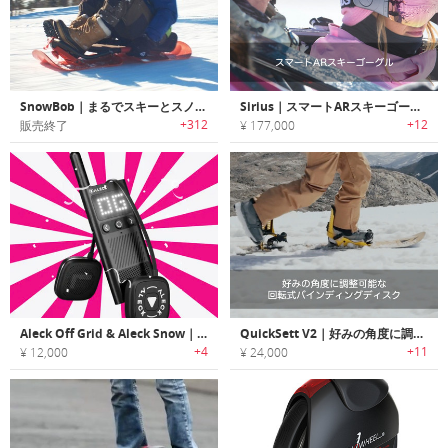
SnowBob｜まるでスキーとスノボが合体したような直感的にコントロール可能なソリ「スノーボブ」
Sirius｜スマートARスキーゴーグル
+312
+12
販売終了
¥ 177,000
Aleck Off Grid & Aleck Snow｜どんなに離れても友達と繋がったまま会話や音楽を楽しめるデバイス
QuickSett V2｜好みの角度に調整可能な回転式バインディングディスク
+4
+11
¥ 12,000
¥ 24,000