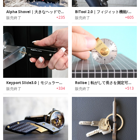
Alpha Shovel｜大きなヘッドで効率的に雪かき可能な折り畳み式タフポータブルシャベル「アルファシャベル」
BiTool 2.0｜フィジィット機能/フラッシュライト付きキーホルダーサイズマルチツール「バイツール2.0」
+235
+605
販売終了
販売終了
Keyport Slide3.0｜モジュラー式マルチキーツール「キーポートスライド3.0」
Rollbe｜転がして長さを測定可能なポケットサイズメジャー「ローロービ」
+334
+513
販売終了
販売終了