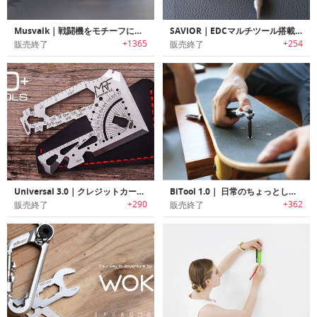
Musvalk｜戦闘機をモチーフにデザインされた切れ味抜群の小型ナイフ「ムスバルク」
SAVIOR｜EDCマルチツール搭載チタン製キーリング「セービアー」
+1365
+254
販売終了
販売終了
Universal 3.0｜クレジットカードサイズEDCマルチツール「ユニバーサル3.0」
BiTool 1.0｜ 日常のちょっとした場面で大活躍するマルチ工具「バイツール」
+290
+362
販売終了
販売終了