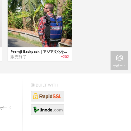
Premji Backpack｜アジア文化を伝承する生地を使ったエスニックバックパック「プレムジ」
販売終了
+202
サポート
BUILT WITH
ボード