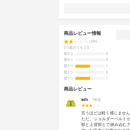
商品レビュー情報
(3件)
5つ星のうち 2.0
星5つ
0
星4つ
0
星3つ
1
星2つ
0
星1つ
1
商品レビュー
eth
7年前
言うほどは軽く感じません
ただ、ショルダーベルト
部と上背部とで挟み込む