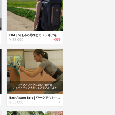
ERA｜5日分の荷物とカメラギアを収納可能な大容量トラベルバックパック「エラ」
¥ 53,690
+539
BackAware Belt｜ワークアウト中に正しい姿勢をフィードバックするウェアラブルベルト「バックアウェアベルト」
¥ 33,000
+1