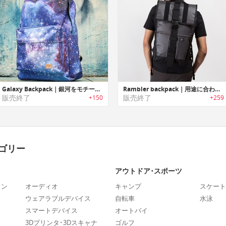
Galaxy Backpack｜銀河をモチーフにデザインされたバックパック「ギャラクシーバッグパック」
Rambler backpack｜用途に合わせてスタイルを変更可能なバックパック「ランブラーバックパック」
販売終了
販売終了
+150
+259
ゴリー
アウトドア･スポーツ
ォン
オーディオ
キャンプ
スケート
ウェアラブルデバイス
自転車
水泳
スマートデバイス
オートバイ
3Dプリンタ･3Dスキャナ
ゴルフ