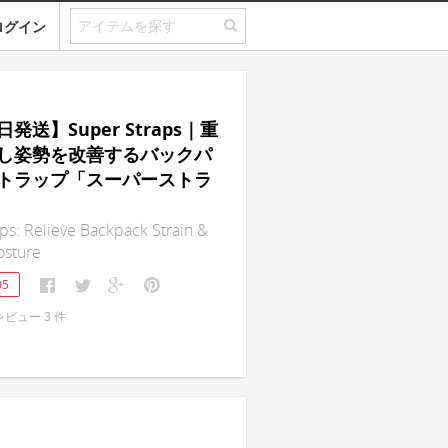
ログイン
発送】Super Straps｜重
し姿勢を改善するバックパ
トラップ「スーパーストラ
ps: Relieve Backpack Strain &
osture
05
レビュー
3
件