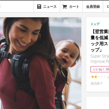
ニュース
カート
会員登録
トップ
【翌営業日
量を低減
ック用ス
ップ」
Super Stra
Improve P
いいね！
9
販売終了