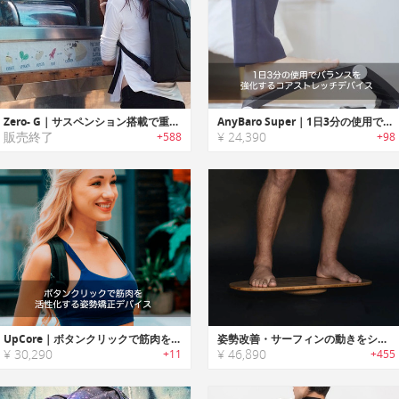
Zero- G｜サスペンション搭載で重量感を低減するバックパック「ゼロG」
AnyBaro Super｜1日3分の使用でバランスを強化するコアストレッチデバイス「エニーバロスーパー」
販売終了
¥ 24,390
+588
+98
UpCore｜ボタンクリックで筋肉を活性化する姿勢矯正デバイス「アップコア」
姿勢改善・サーフィンの動きをシミュレーションするスタンディングデスク用ボード
¥ 30,290
¥ 46,890
+11
+455