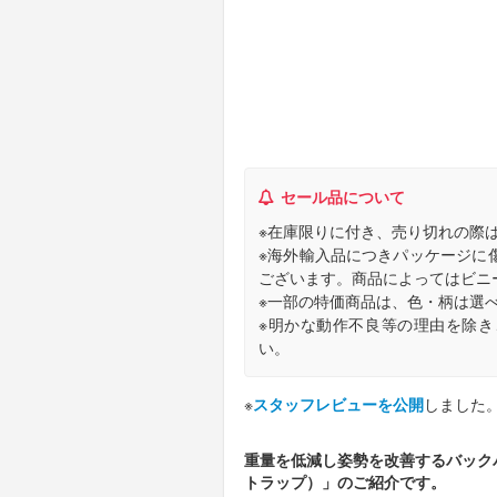
セール品について
※在庫限りに付き、売り切れの際
※海外輸入品につきパッケージに
ございます。商品によってはビニ
※一部の特価商品は、色・柄は選
※明かな動作不良等の理由を除
い。
※
スタッフレビューを公開
しました
重量を低減し姿勢を改善するバックパッ
トラップ）」のご紹介です。