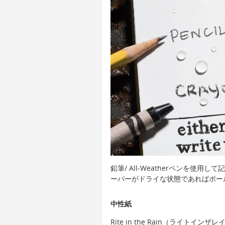
鉛筆/ All-Weatherペンを使
ーパーがドライな状態であればボー
中性紙
Rite in the Rain（ライト