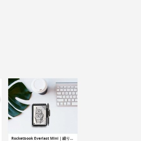
Rocketbook Everlast Mini｜繰り返し使用可能なポケットサイズスマートノートブック「エバーラストミニ」