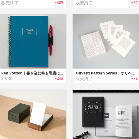
販売終了
販売終了
+405
+80
Pen Station｜書き込む時も邪魔にならないノート用ペンホルダー「ペンステーション」
Olivetti Pattern Series｜オリベッティパターンノートカード& エンベロップ
¥ 980
販売終了
+243
+79