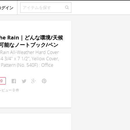
ログイン
n the Rain｜どんな環境/天候
可能なノートブック/ペン
e Rain All-Weather Hard Cover
4 3/4" x 7 1/2", Yellow Cover,
Pattern (No. 540F) : Office
20
レビュー
0
件