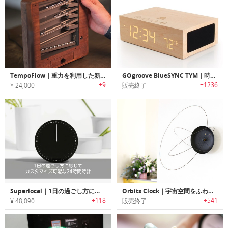
TempoFlow｜重力を利用した新感覚ローリングボールクロック
GOgroove BlueSYNC TYM｜時計付き木製Bluetoothワイアレスステレオスピーカー
+9
+1236
¥ 24,000
販売終了
Superlocal｜1日の過ごし方に応じてカスタマイズ可能な24時間時計「スーパーローカル」
Orbits Clock｜宇宙空間をふわふわと漂っているような気分になる掛け時計 オービッツ・クロック
+118
+541
¥ 48,090
販売終了