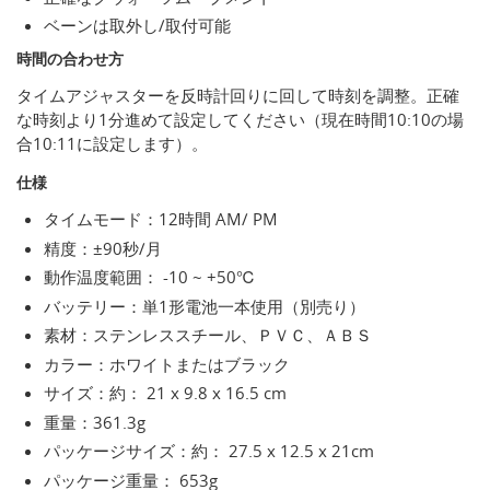
ベーンは取外し/取付可能
時間の合わせ方
タイムアジャスターを反時計回りに回して時刻を調整。正確
な時刻より1分進めて設定してください（現在時間10:10の場
合10:11に設定します）。
仕様
タイムモード：12時間 AM/ PM
精度：±90秒/月
動作温度範囲： -10 ~ +50℃
バッテリー：単1形電池一本使用（別売り）
素材：ステンレススチール、ＰＶＣ、ＡＢＳ
カラー：ホワイトまたはブラック
サイズ：約： 21 x 9.8 x 16.5 cm
重量：361.3g
パッケージサイズ：約： 27.5 x 12.5 x 21cm
パッケージ重量： 653g