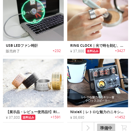
USB LEDファン時計
RING CLOCK｜光で時を刻む、ただ一つの指輪。究極のスタイリッシュ・ガジェット「リングクロック」
+232
+3427
販売終了
¥ 37,800
送料込み
【展示品・レビュー使用品!!】RING CLOCK｜光で時を刻む、ただ一つの指輪。究極のスタイリッシュ・ガジェット「リングクロック」
NixieX｜レトロな魅力のニキシー管クロックスピーカー「ニキシーX」
+1591
+1452
¥ 37,800
¥ 86,690
送料込み
準備中