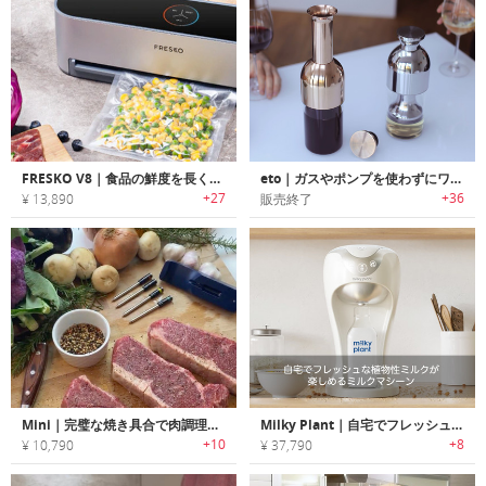
FRESKO V8｜食品の鮮度を長く保つハンズフリーバキュームシーラー「フレスコV8」
eto｜ガスやポンプを使わずにワインの風味を1週間フレッシュに保てるデキャンタ「エトー」
+27
+36
¥ 13,890
販売終了
Mini｜完璧な焼き具合で肉調理が楽しめるワイヤレス温度計「ミニ」
Milky Plant｜自宅でフレッシュな植物性ミルクが楽しめるミルクマシーン「ミルキープラント」
+10
+8
¥ 10,790
¥ 37,790