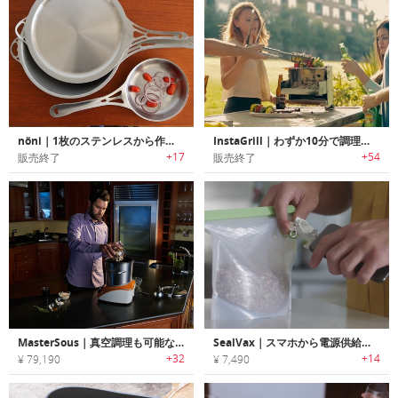
nöni｜1枚のステンレスから作られた調理器具シリーズ「nöni」
InstaGrill｜わずか10分で調理可能なコンパクトBBQグリル「インスタグリル」
+17
+54
販売終了
販売終了
MasterSous｜真空調理も可能な8-in-1スマートクッカー「マスタースー」
SealVax｜スマホから電源供給するハンドヘルド真空密閉デバイス「シールヴァックス」
+32
+14
¥ 79,190
¥ 7,490