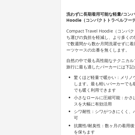
洗わずに長期着用可能な軽量/コンパクト
Hoodie（コンパクトトラベルフ
Compact Travel Hoodi
ち運びの負担を軽減し、より多くの
で数週間から数か月間洗濯せずに着
ーツケースの出番を無くします。
自然の中で最も高性能なテクニカル
旅行に最も適したパーカーには下記
驚くほど軽量で暖かい：メリノ
します。最も軽いパーカーでも
でも暖く利用できます
小さなロールに圧縮可能：かさ
スを大幅に有効活用
シワ耐性：シワがつきにくく、
可
抗菌性/耐臭性：数ヶ月の着用
を保ちます