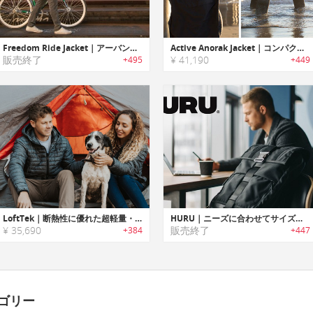
Freedom Ride Jacket｜アーバンサイクリングに最適な多機能ジャケット「フリーダムライド」
Active Anorak Jacket｜コンパクトに折りたたみ可能なハイパフォーマンスジャケット「アクティブアノラック」
販売終了
¥ 41,190
+495
+449
LoftTek｜断熱性に優れた超軽量・ハイパフォーマンスアドベンチャージャケット「ロフテック」
HURU｜ニーズに合わせてサイズ変更可能なタフユースバックパック「フル」
¥ 35,690
販売終了
+384
+447
ゴリー