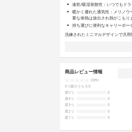
速乾/吸湿発散性：いつでもドラ
暖かく優れた通気性：メリノウ
要な体熱は放出され熱がこもり
持ち運びに便利なキャリーポー
洗練されたミニマルデザインで汎用
商品レビュー情報
(0件)
5つ星のうち 0.0
星5つ
0
星4つ
0
星3つ
0
星2つ
0
星1つ
0