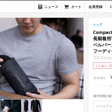
ニュース
カート
会員登録
トップ
Compac
長期着用
ベルパー
フーディ
The Compa
いいね！
4
参考価格
販売時期が確