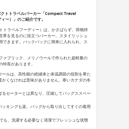
トラベルパーカー「Compact Travel
ーディー）」のご紹介です。
e（コンパクトトラベルフーディー）は、かさばらず、荷物持
世界を見るのに役立つパーカー。スタイリッシュ
用できます。バックパックに簡単に入れられ、ス
ファブリック、メリノウールで作られた超軽量の
の特長があります。
ウールは、高性能の絶縁体と体温調節の役割を果た
暖かくなければ意味がありません。寒いカナダの冬
ばるセーターとは異なり、圧縮してバッグススペー
パッキングも楽。バッグから取り出してすぐの着用
後でも、洗濯する必要なく清潔でフレッシュな状態