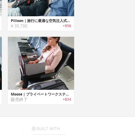
Pilloon｜旅行に最適な空気注入式トラベルピロー搭載多機能トラベルジャケット「パルーンジャケット」
¥ 35,790
+956
Moose｜プライベートワークステーションになるノートPCバッグ「ムース」
販売終了
+834
BUILT WITH